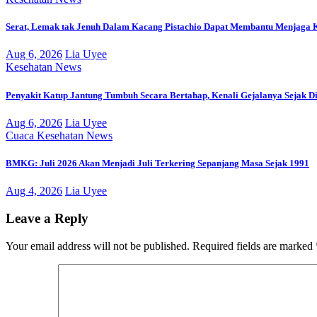
Serat, Lemak tak Jenuh Dalam Kacang Pistachio Dapat Membantu Menjaga 
Aug 6, 2026
Lia Uyee
Kesehatan
News
Penyakit Katup Jantung Tumbuh Secara Bertahap, Kenali Gejalanya Sejak Di
Aug 6, 2026
Lia Uyee
Cuaca
Kesehatan
News
BMKG: Juli 2026 Akan Menjadi Juli Terkering Sepanjang Masa Sejak 1991
Aug 4, 2026
Lia Uyee
Leave a Reply
Your email address will not be published.
Required fields are marked