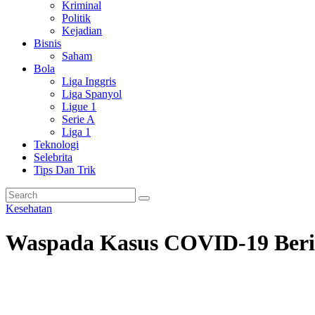
Kriminal
Politik
Kejadian
Bisnis
Saham
Bola
Liga Inggris
Liga Spanyol
Ligue 1
Serie A
Liga 1
Teknologi
Selebrita
Tips Dan Trik
Kesehatan
Waspada Kasus COVID-19 Beris