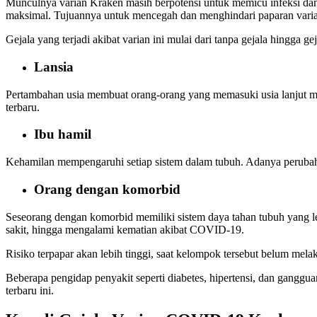
Munculnya varian Kraken masih berpotensi untuk memicu infeksi dan 
maksimal. Tujuannya untuk mencegah dan menghindari paparan varian
Gejala yang terjadi akibat varian ini mulai dari tanpa gejala hingga 
Lansia
Pertambahan usia membuat orang-orang yang memasuki usia lanjut me
terbaru.
Ibu hamil
Kehamilan mempengaruhi setiap sistem dalam tubuh. Adanya perubahan
Orang dengan komorbid
Seseorang dengan komorbid memiliki sistem daya tahan tubuh yang l
sakit, hingga mengalami kematian akibat COVID-19.
Risiko terpapar akan lebih tinggi, saat kelompok tersebut belum mela
Beberapa pengidap penyakit seperti diabetes, hipertensi, dan gangg
terbaru ini.