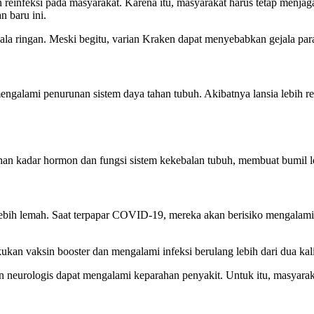
reinfeksi pada masyarakat. Karena itu, masyarakat harus tetap menjag
 baru ini.
gejala ringan. Meski begitu, varian Kraken dapat menyebabkan gejala pa
ngalami penurunan sistem daya tahan tubuh. Akibatnya lansia lebih re
 kadar hormon dan fungsi sistem kekebalan tubuh, membuat bumil lebi
ebih lemah. Saat terpapar COVID-19, mereka akan berisiko mengalami 
kukan vaksin booster dan mengalami infeksi berulang lebih dari dua kali
uan neurologis dapat mengalami keparahan penyakit. Untuk itu, masya