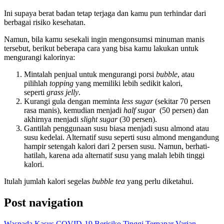
Ini supaya berat badan tetap terjaga dan kamu pun terhindar dari
berbagai risiko kesehatan.
Namun, bila kamu sesekali ingin mengonsumsi minuman manis
tersebut, berikut beberapa cara yang bisa kamu lakukan untuk
mengurangi kalorinya:
Mintalah penjual untuk mengurangi porsi
bubble
, atau
pilihlah
topping
yang memiliki lebih sedikit kalori,
seperti
grass jelly
.
Kurangi gula dengan meminta
less sugar
(sekitar 70 persen
rasa manis), kemudian menjadi
half sugar
(50 persen) dan
akhirnya menjadi
slight sugar
(30 persen).
Gantilah penggunaan susu biasa menjadi susu almond atau
susu kedelai. Alternatif susu seperti susu almond mengandung
hampir setengah kalori dari 2 persen susu. Namun, berhati-
hatilah, karena ada alternatif susu yang malah lebih tinggi
kalori.
Itulah jumlah kalori segelas
bubble tea
yang perlu diketahui.
Post navigation
Waspada Kasus COVID-19 Berisiko Tinggi Terpapar Varian