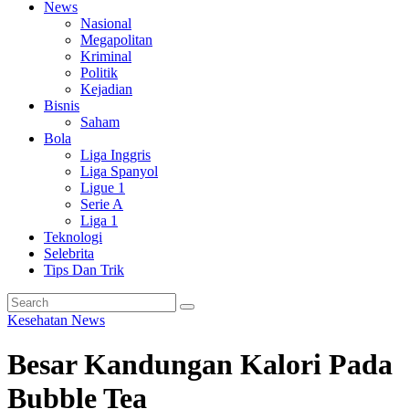
News
Nasional
Megapolitan
Kriminal
Politik
Kejadian
Bisnis
Saham
Bola
Liga Inggris
Liga Spanyol
Ligue 1
Serie A
Liga 1
Teknologi
Selebrita
Tips Dan Trik
Kesehatan
News
Besar Kandungan Kalori Pada
Bubble Tea