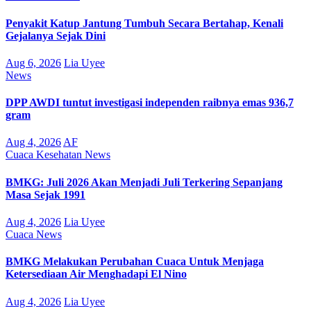
Penyakit Katup Jantung Tumbuh Secara Bertahap, Kenali
Gejalanya Sejak Dini
Aug 6, 2026
Lia Uyee
News
DPP AWDI tuntut investigasi independen raibnya emas 936,7
gram
Aug 4, 2026
AF
Cuaca
Kesehatan
News
BMKG: Juli 2026 Akan Menjadi Juli Terkering Sepanjang
Masa Sejak 1991
Aug 4, 2026
Lia Uyee
Cuaca
News
BMKG Melakukan Perubahan Cuaca Untuk Menjaga
Ketersediaan Air Menghadapi El Nino
Aug 4, 2026
Lia Uyee