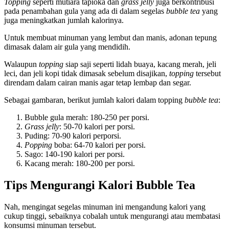
Topping
seperti mutiara tapioka dan
grass jelly
juga berkontribusi
pada penambahan gula yang ada di dalam segelas
bubble tea
yang
juga meningkatkan jumlah kalorinya.
Untuk membuat minuman yang lembut dan manis, adonan tepung
dimasak dalam air gula yang mendidih.
Walaupun
topping
siap saji seperti lidah buaya, kacang merah, jeli
leci, dan jeli kopi tidak dimasak sebelum disajikan,
topping
tersebut
direndam dalam cairan manis agar tetap lembap dan segar.
Sebagai gambaran, berikut jumlah kalori dalam topping
bubble tea
:
Bubble gula merah: 180-250 per porsi.
Grass jelly
: 50-70 kalori per porsi.
Puding: 70-90 kalori perporsi.
Popping
boba: 64-70 kalori per porsi.
Sago: 140-190 kalori per porsi.
Kacang merah: 180-200 per porsi.
Tips Mengurangi Kalori Bubble Tea
Nah, mengingat segelas minuman ini mengandung kalori yang
cukup tinggi, sebaiknya cobalah untuk mengurangi atau membatasi
konsumsi minuman tersebut.