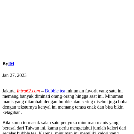
By
IM
Jan 27, 2023
Jakarta
Intra62.com
–
Bubble tea
minuman favorit yang satu ini
memang banyak diminati orang-orang hingga saat ini. Minuman
manis yang ditambah dengan bubble atau sering disebut juga boba
dengan teksturnya kenyal ini memang terasa enak dan bisa bikin
ketagihan.
Bila kamu termasuk salah satu penyuka minuman manis yang
berasal dari Taiwan ini, kamu perlu mengetahui jumlah kalori dari
segelas bubble tea. Karena, minuman ini memiliki kalori yang