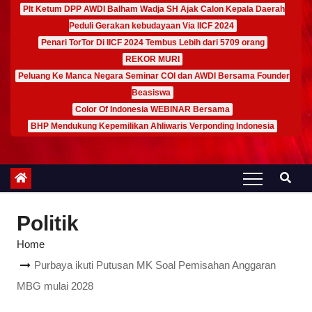
Plt Ketum DPP AWDI Balham Wadja SH Ajak Calon Kepala Daerah
Peduli Gerakan kebudayaan Via IICF 2024
Penari TorTor Di IICF 2024 Tembus Lebih dari 5709 orang
REKOR MURI
Peluang Ke Manca Negara Seminar COI dan AWDI Bersama Founder
Beasiswa
Color Of Indonesia WEBINAR Bersama
BHP Mendukung Kepemilikan Ahliwaris Verponding Indonesia
Politik
Home
Purbaya ikuti Putusan MK Soal Pemisahan Anggaran
MBG mulai 2028