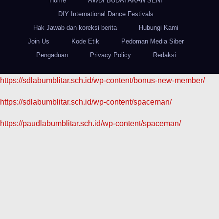
Home
AWDI BUDAYAKAN SENI
DIY International Dance Festivals
Hak Jawab dan koreksi berita
Hubungi Kami
Join Us
Kode Etik
Pedoman Media Siber
Pengaduan
Privacy Policy
Redaksi
https://sdlabumblitar.sch.id/wp-content/bonus-new-member/
https://sdlabumblitar.sch.id/wp-content/spaceman/
https://paudlabumblitar.sch.id/wp-content/spaceman/