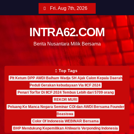
Fri. Aug 7th, 2026
INTRA62.COM
Berita Nusantara Milik Bersama
Top Tags
Plt Ketum DPP AWDI Balham Wadja SH Ajak Calon Kepala Daerah
Peduli Gerakan kebudayaan Via IICF 2024
Penari TorTor Di IICF 2024 Tembus Lebih dari 5709 orang
REKOR MURI
Peluang Ke Manca Negara Seminar COI dan AWDI Bersama Founder
Beasiswa
Color Of Indonesia WEBINAR Bersama
BHP Mendukung Kepemilikan Ahliwaris Verponding Indonesia