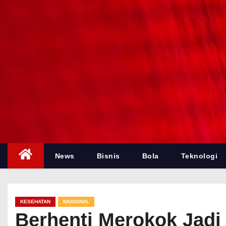
News
Bisnis
Bola
Teknologi
KESEHATAN
NASIONAL
Berhenti Merokok Jadi 