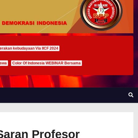
erakan kebudayaan Via IICF 2024
iswa
Color Of Indonesia WEBINAR Bersama
Saran Profesor