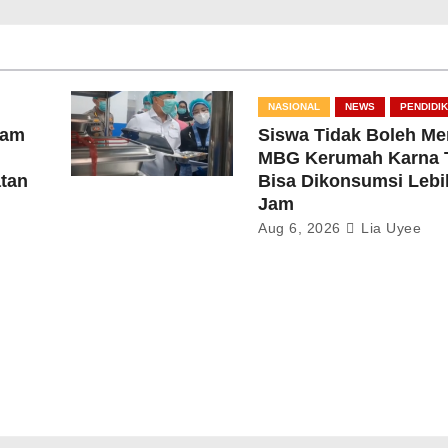
NASIONAL
NEWS
PENDIDI
lam
Siswa Tidak Boleh M
MBG Kerumah Karna 
tan
Bisa Dikonsumsi Lebih
Jam
Aug 6, 2026
Lia Uyee
i