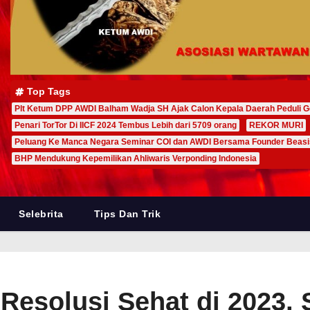
Top Tags
Plt Ketum DPP AWDI Balham Wadja SH Ajak Calon Kepala Daerah Peduli G
Penari TorTor Di IICF 2024 Tembus Lebih dari 5709 orang
REKOR MURI
Peluang Ke Manca Negara Seminar COI dan AWDI Bersama Founder Beas
BHP Mendukung Kepemilikan Ahliwaris Verponding Indonesia
Selebrita
Tips Dan Trik
Resolusi Sehat di 2023, 