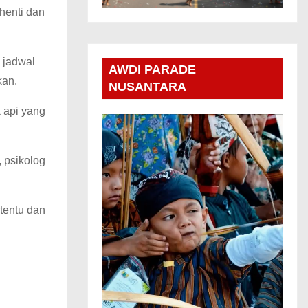
henti dan
 jadwal
AWDI PARADE
kan.
NUSANTARA
 api yang
 psikolog
rtentu dan