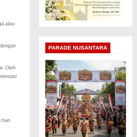
ga atau
 dengan
PARADE NUSANTARA
ar. Oleh
 sensasi
 hari.