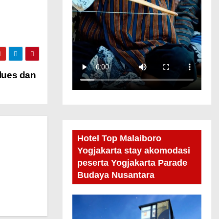
lues dan
Hotel Top Malaiboro
Yogjakarta stay akomodasi
peserta Yogjakarta Parade
Budaya Nusantara