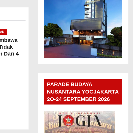
KAN
embawa
Tidak
 Dari 4
PARADE BUDAYA
NUSANTARA YOGJAKARTA
2O-24 SEPTEMBER 2026