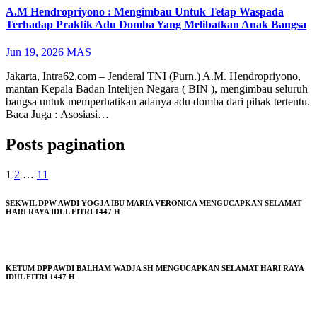
A.M Hendropriyono : Mengimbau Untuk Tetap Waspada
Terhadap Praktik Adu Domba Yang Melibatkan Anak Bangsa
Jun 19, 2026
MAS
Jakarta, Intra62.com – Jenderal TNI (Purn.) A.M. Hendropriyono,
mantan Kepala Badan Intelijen Negara ( BIN ), mengimbau seluruh
bangsa untuk memperhatikan adanya adu domba dari pihak tertentu.
Baca Juga : Asosiasi…
Posts pagination
1
2
…
11
SEKWIL DPW AWDI YOGJA IBU MARIA VERONICA MENGUCAPKAN SELAMAT
HARI RAYA IDUL FITRI 1447 H
KETUM DPP AWDI BALHAM WADJA SH MENGUCAPKAN SELAMAT HARI RAYA
IDUL FITRI 1447 H