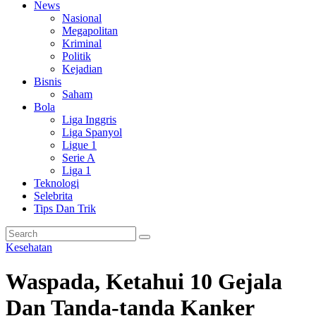
News
Nasional
Megapolitan
Kriminal
Politik
Kejadian
Bisnis
Saham
Bola
Liga Inggris
Liga Spanyol
Ligue 1
Serie A
Liga 1
Teknologi
Selebrita
Tips Dan Trik
Kesehatan
Waspada, Ketahui 10 Gejala
Dan Tanda-tanda Kanker