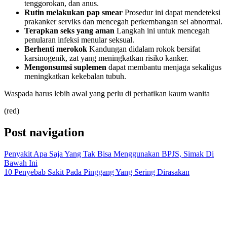
tenggorokan, dan anus.
Rutin melakukan pap smear
Prosedur ini dapat mendeteksi
prakanker serviks dan mencegah perkembangan sel abnormal.
Terapkan seks yang aman
Langkah ini untuk mencegah
penularan infeksi menular seksual.
Berhenti merokok
Kandungan
di
dalam rokok bersifat
karsinogenik, zat yang meningkatkan risiko kanker.
Mengonsumsi suplemen
d
apat membantu menjaga sekaligus
meningkatkan kekebalan tubuh.
Waspada harus lebih awal yang perlu di perhatikan kaum wanita
(red)
Post navigation
Penyakit Apa Saja Yang Tak Bisa Menggunakan BPJS, Simak Di
Bawah Ini
10 Penyebab Sakit Pada Pinggang Yang Sering Dirasakan