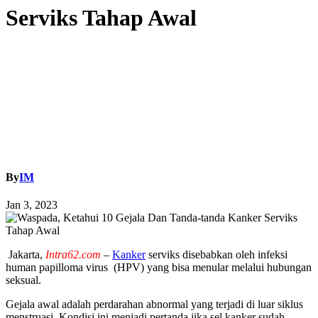
Serviks Tahap Awal
By
IM
Jan 3, 2023
Jakarta,
Intra62.com
–
Kanker
serviks disebabkan oleh infeksi
human papilloma virus
(HPV) yang bisa menular melalui hubungan
seksual.
G
ejala awal adalah perdarahan abnormal yang terjadi di luar siklus
menstruasi.
Kondisi ini menjadi pertanda jika sel kanker sudah