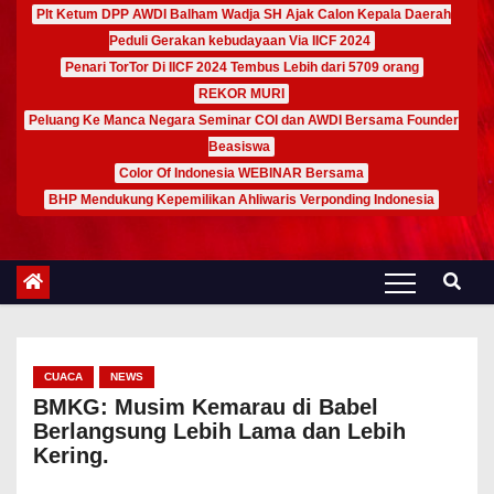
Plt Ketum DPP AWDI Balham Wadja SH Ajak Calon Kepala Daerah
Peduli Gerakan kebudayaan Via IICF 2024
Penari TorTor Di IICF 2024 Tembus Lebih dari 5709 orang
REKOR MURI
Peluang Ke Manca Negara Seminar COI dan AWDI Bersama Founder
Beasiswa
Color Of Indonesia WEBINAR Bersama
BHP Mendukung Kepemilikan Ahliwaris Verponding Indonesia
CUACA
NEWS
BMKG: Musim Kemarau di Babel
Berlangsung Lebih Lama dan Lebih
Kering.