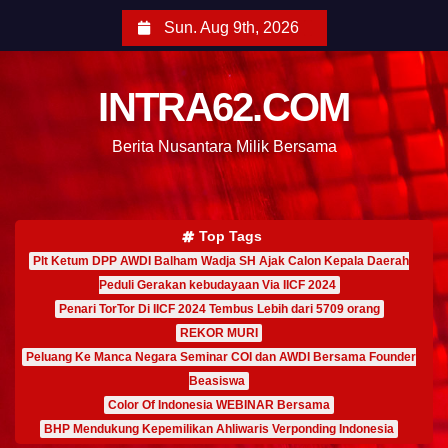
Sun. Aug 9th, 2026
INTRA62.COM
Berita Nusantara Milik Bersama
Top Tags
Plt Ketum DPP AWDI Balham Wadja SH Ajak Calon Kepala Daerah
Peduli Gerakan kebudayaan Via IICF 2024
Penari TorTor Di IICF 2024 Tembus Lebih dari 5709 orang
REKOR MURI
Peluang Ke Manca Negara Seminar COI dan AWDI Bersama Founder
Beasiswa
Color Of Indonesia WEBINAR Bersama
BHP Mendukung Kepemilikan Ahliwaris Verponding Indonesia