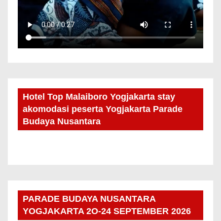
Hotel Top Malaiboro Yogjakarta stay
akomodasi peserta Yogjakarta Parade
Budaya Nusantara
PARADE BUDAYA NUSANTARA
YOGJAKARTA 2O-24 SEPTEMBER 2026