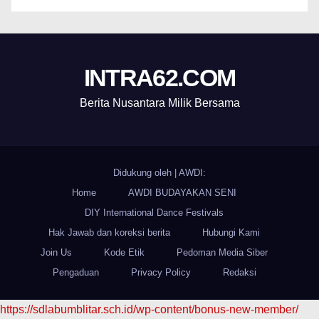
INTRA62.COM
Berita Nusantara Milik Bersama
Didukung oleh
|
AWDI:
Home
AWDI BUDAYAKAN SENI
DIY International Dance Festivals
Hak Jawab dan koreksi berita
Hubungi Kami
Join Us
Kode Etik
Pedoman Media Siber
Pengaduan
Privacy Policy
Redaksi
https://sdlabumblitar.sch.id/wp-content/bonus-new-member/