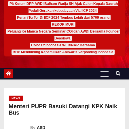
Plt Ketum DPP AWDI Balham Wadja SH Ajak Calon Kepala Daerah
Peduli Gerakan kebudayaan Via IICF 2024
Penari TorTor Di IICF 2024 Tembus Lebih dari 5709 orang
REKOR MURI
Peluang Ke Manca Negara Seminar COI dan AWDI Bersama Founder
Beasiswa
Color Of Indonesia WEBINAR Bersama
BHP Mendukung Kepemilikan Ahliwaris Verponding Indonesia
NEWS
Menteri PUPR Basuki Datangi KPK Naik
Bus
By
ASD