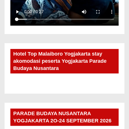
Hotel Top Malaiboro Yogjakarta stay
akomodasi peserta Yogjakarta Parade
Budaya Nusantara
PARADE BUDAYA NUSANTARA
YOGJAKARTA 2O-24 SEPTEMBER 2026