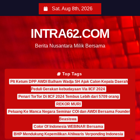
Sat. Aug 8th, 2026
INTRA62.COM
Berita Nusantara Milik Bersama
Top Tags
Plt Ketum DPP AWDI Balham Wadja SH Ajak Calon Kepala Daerah
Peduli Gerakan kebudayaan Via IICF 2024
Penari TorTor Di IICF 2024 Tembus Lebih dari 5709 orang
REKOR MURI
Peluang Ke Manca Negara Seminar COI dan AWDI Bersama Founder
Beasiswa
Color Of Indonesia WEBINAR Bersama
BHP Mendukung Kepemilikan Ahliwaris Verponding Indonesia