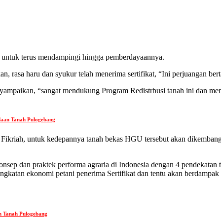
 untuk terus mendampingi hingga pemberdayaannya.
 rasa haru dan syukur telah menerima sertifikat, “Ini perjuangan ber
mpaikan, “sangat mendukung Program Redistrbusi tanah ini dan men
daan Tanah Pulogebang
ikriah, untuk kedepannya tanah bekas HGU tersebut akan dikembangk
p dan praktek performa agraria di Indonesia dengan 4 pendekatan tata 
ingkatan ekonomi petani penerima Sertifikat dan tentu akan berdampak 
n Tanah Pulogebang