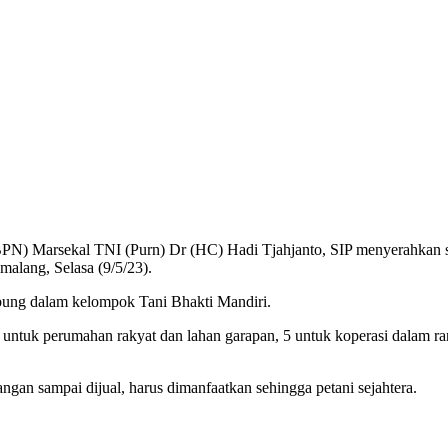
PN) Marsekal TNI (Purn) Dr (HC) Hadi Tjahjanto, SIP menyerahkan se
alang, Selasa (9/5/23).
abung dalam kelompok Tani Bhakti Mandiri.
g untuk perumahan rakyat dan lahan garapan, 5 untuk koperasi dalam r
jangan sampai dijual, harus dimanfaatkan sehingga petani sejahtera.