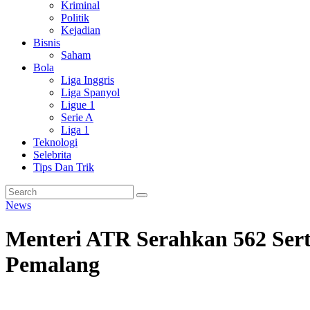
Kriminal
Politik
Kejadian
Bisnis
Saham
Bola
Liga Inggris
Liga Spanyol
Ligue 1
Serie A
Liga 1
Teknologi
Selebrita
Tips Dan Trik
News
Menteri ATR Serahkan 562 Serti
Pemalang