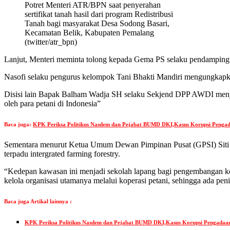
Potret Menteri ATR/BPN saat penyerahan
sertifikat tanah
hasil dari program Redistribusi
Tanah bagi masyarakat Desa Sodong Basari,
Kecamatan Belik, Kabupaten
Pemalang
(
twitter/atr_bpn)
Lanjut, Menteri meminta tolong kepada Gema PS selaku pendamping
Nasofi selaku pengurus kelompok Tani Bhakti Mandiri mengungkapkan,
Disisi lain Bapak Balham Wadja SH selaku Sekjend DPP AWDI menya
oleh para petani di Indonesia”
Baca juga:
KPK Periksa Politikus Nasdem dan Pejabat BUMD DKI,Kasus Korupsi Penga
Sementara menurut Ketua Umum Dewan Pimpinan Pusat (GPSI) Siti F
terpadu intergrated farming forestry.
“Kedepan kawasan ini menjadi sekolah lapang bagi pengembangan konse
kelola organisasi utamanya melalui koperasi petani, sehingga ada pen
Baca juga Artikal lainnya :
KPK Periksa Politikus Nasdem dan Pejabat BUMD DKI,Kasus Korupsi Pengadaa