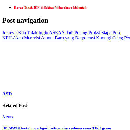
Harga Tanah IKN di Sekitar Wilayahnya Melonjak
Post navigation
Jokowi: Kita Tidak Ingin ASEAN Jadi Perang Proksi Siapa Pun
KPU Akan Merevisi Aturan Baru yang Berpotensi Kurangi Caleg P
ASD
Related Post
News
DPP AWDI tuntut investigasi independen raibnya emas 936,7 gram