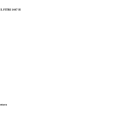
 FITRI 1447 H
antara