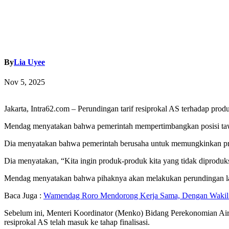
By
Lia Uyee
Nov 5, 2025
Jakarta, Intra62.com – Perundingan tarif resiprokal AS terhadap p
Mendag menyatakan bahwa pemerintah mempertimbangkan posisi tawar
Dia menyatakan bahwa pemerintah berusaha untuk memungkinkan produ
Dia menyatakan, “Kita ingin produk-produk kita yang tidak diproduks
Mendag menyatakan bahwa pihaknya akan melakukan perundingan la
Baca Juga :
Wamendag Roro Mendorong Kerja Sama, Dengan Wakil
Sebelum ini, Menteri Koordinator (Menko) Bidang Perekonomian Air
resiprokal AS telah masuk ke tahap finalisasi.