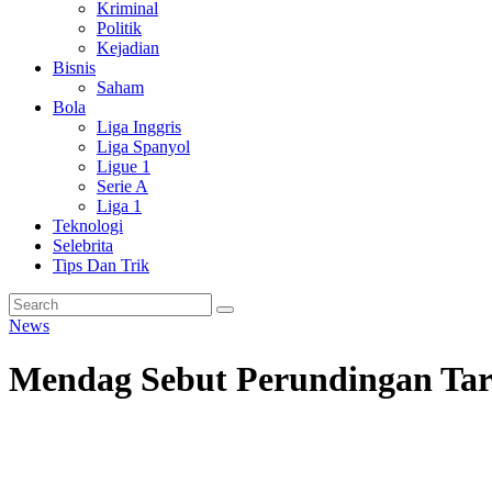
Kriminal
Politik
Kejadian
Bisnis
Saham
Bola
Liga Inggris
Liga Spanyol
Ligue 1
Serie A
Liga 1
Teknologi
Selebrita
Tips Dan Trik
News
Mendag Sebut Perundingan Tarif