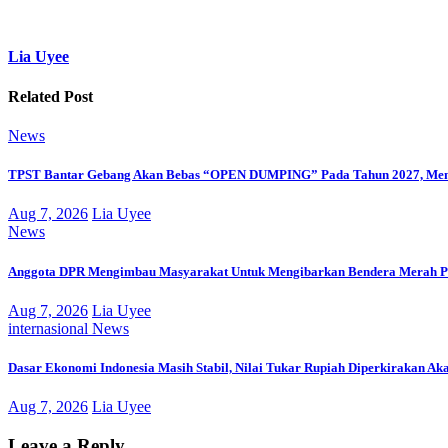
Lia Uyee
Related Post
News
TPST Bantar Gebang Akan Bebas “OPEN DUMPING” Pada Tahun 2027, Men
Aug 7, 2026
Lia Uyee
News
Anggota DPR Mengimbau Masyarakat Untuk Mengibarkan Bendera Merah Pu
Aug 7, 2026
Lia Uyee
internasional
News
Dasar Ekonomi Indonesia Masih Stabil, Nilai Tukar Rupiah Diperkirakan Ak
Aug 7, 2026
Lia Uyee
Leave a Reply