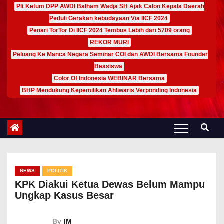
Plt Ketum DPP AWDI Balham Wadja SH Ajak Calon Kepala Daerah
Peduli Gerakan kebudayaan Via IICF 2024
Penari TorTor Di IICF 2024 Tembus Lebih dari 5709 orang
REKOR MURI
Peluang Ke Manca Negara Seminar COI dan AWDI Bersama Founder
Beasiswa
Color Of Indonesia WEBINAR Bersama
BHP Mendukung Kepemilikan Ahliwaris Verponding Indonesia
NEWS
POLITIK
KPK Diakui Ketua Dewas Belum Mampu
Ungkap Kasus Besar
By
IM