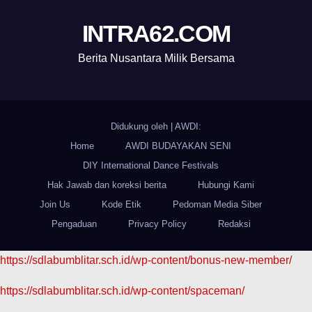
INTRA62.COM
Berita Nusantara Milik Bersama
Didukung oleh
|
AWDI:
Home
AWDI BUDAYAKAN SENI
DIY International Dance Festivals
Hak Jawab dan koreksi berita
Hubungi Kami
Join Us
Kode Etik
Pedoman Media Siber
Pengaduan
Privacy Policy
Redaksi
https://sdlabumblitar.sch.id/wp-content/bonus-new-member/
https://sdlabumblitar.sch.id/wp-content/spaceman/