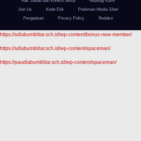
Hak Jawab dan koreksi berita
Hubungi Kami
Join Us
Kode Etik
Pedoman Media Siber
Pengaduan
Privacy Policy
Redaksi
https://sdlabumblitar.sch.id/wp-content/bonus-new-member/
https://sdlabumblitar.sch.id/wp-content/spaceman/
https://paudlabumblitar.sch.id/wp-content/spaceman/