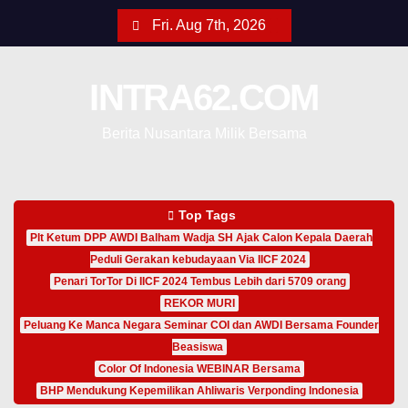
Fri. Aug 7th, 2026
INTRA62.COM
Berita Nusantara Milik Bersama
Top Tags
Plt Ketum DPP AWDI Balham Wadja SH Ajak Calon Kepala Daerah
Peduli Gerakan kebudayaan Via IICF 2024
Penari TorTor Di IICF 2024 Tembus Lebih dari 5709 orang
REKOR MURI
Peluang Ke Manca Negara Seminar COI dan AWDI Bersama Founder
Beasiswa
Color Of Indonesia WEBINAR Bersama
BHP Mendukung Kepemilikan Ahliwaris Verponding Indonesia