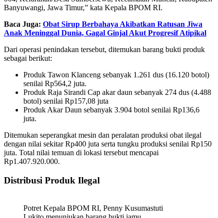
Banyuwangi, Jawa Timur,” kata Kepala BPOM RI.
Baca Juga:
Obat Sirup Berbahaya Akibatkan Ratusan Jiwa
Anak Meninggal Dunia, Gagal Ginjal Akut Progresif Atipikal
Dari operasi penindakan tersebut, ditemukan barang bukti produk
sebagai berikut:
Produk Tawon Klanceng sebanyak 1.261 dus (16.120 botol)
senilai Rp564,2 juta.
Produk Raja Sirandi Cap akar daun sebanyak 274 dus (4.488
botol) senilai Rp157,08 juta
Produk Akar Daun sebanyak 3.904 botol senilai Rp136,6
juta.
Ditemukan seperangkat mesin dan peralatan produksi obat ilegal
dengan nilai sekitar Rp400 juta serta tungku produksi senilai Rp150
juta. Total nilai temuan di lokasi tersebut mencapai
Rp1.407.920.000.
Distribusi Produk Ilegal
Potret Kepala BPOM RI, Penny Kusumastuti
Lukito menunjukan barang bukti jamu