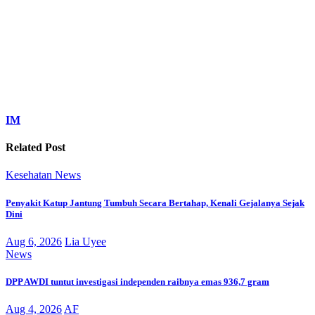
IM
Related Post
Kesehatan
News
Penyakit Katup Jantung Tumbuh Secara Bertahap, Kenali Gejalanya Sejak
Dini
Aug 6, 2026
Lia Uyee
News
DPP AWDI tuntut investigasi independen raibnya emas 936,7 gram
Aug 4, 2026
AF