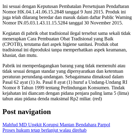
Ini sesuai dengan Keputusan Pembatalan Persetujuan Pendaftaran
Nomor HK.04.1.41.06.15.2848 tanggal 9 Juni 2015. Produk ini
juga telah dilarang beredar dan masuk dalam daftar Public Warning
Nomor IN.05.03.1.43.11.15.5284 tanggal 30 November 2015.
Kegiatan di pabrik obat tradisional ilegal tersebut sama sekali tidak
menerapkan Cara Pembuatan Obat Tradisional yang Baik
(CPOTB), terutama dari aspek higiene sanitasi. Produk obat
tradisional ini diproduksi tanpa memperhatikan aspek keamanan,
khasiat, dan mutu.
Pabrik ini memperdagangkan barang yang tidak memenuhi atau
tidak sesuai dengan standar yang dipersyaratkan dan ketentuan
peraturan perundang-undangan. Sebagaimana dimaksud dalam
Pasal 62 ayat (1) Jo. Pasal 8 ayat (1) huruf a Undang-Undang RI
Nomor 8 Tahun 1999 tentang Perlindungan Konsumen. Tindak
kejahatan ini diancam dengan pidana penjara paling lama 5 (lima)
tahun atau pidana denda maksimal Rp2 miliar. (red)
Post navigation
Mahfud MD Ungkit Korupsi Mantan Bendahara Parpol
Proses hukum tetap berlanjut walau direhab