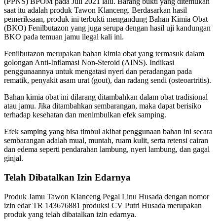
(PPNS) BPOM pada Juli 2021 lalu. Barang bukti yang ditemukan
saat itu adalah produk Tawon Klanceng. Berdasarkan hasil
pemeriksaan, produk ini terbukti mengandung Bahan Kimia Obat
(BKO) Fenilbutazon yang juga serupa dengan hasil uji kandungan
BKO pada temuan jamu ilegal kali ini.
Fenilbutazon merupakan bahan kimia obat yang termasuk dalam
golongan Anti-Inflamasi Non-Steroid (AINS). Indikasi
penggunaannya untuk mengatasi nyeri dan peradangan pada
rematik, penyakit asam urat (gout), dan radang sendi (osteoartritis).
Bahan kimia obat ini dilarang ditambahkan dalam obat tradisional
atau jamu. Jika ditambahkan sembarangan, maka dapat berisiko
terhadap kesehatan dan menimbulkan efek samping.
Efek samping yang bisa timbul akibat penggunaan bahan ini secara
sembarangan adalah mual, muntah, ruam kulit, serta retensi cairan
dan edema seperti pendarahan lambung, nyeri lambung, dan gagal
ginjal.
Telah Dibatalkan Izin Edarnya
Produk Jamu Tawon Klanceng Pegal Linu Husada dengan nomor
izin edar TR 143676881 produksi CV Putri Husada merupakan
produk yang telah dibatalkan izin edarnya.