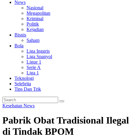
News
Nasional
Megapolitan
Kriminal
Politik
Kejadian
Bisnis
Saham
Bola
Liga Inggris
Liga Spanyol
Ligue 1
Serie A
Liga 1
Teknologi
Selebrita
Tips Dan Trik
Kesehatan
News
Pabrik Obat Tradisional Ilegal
di Tindak BPOM