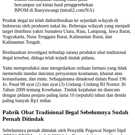
bercampur zat kimia hasil penggerebekan
BPOM di Banyuwangi (intra62.com/NA)
Produk ilegal ini telah didistribusikan ke sejumlah wilayah di
Indonesia oleh produsen nakal itu. Beberapa wilayah yang menjadi
target distribusi yakni Sumatera Utara, Riau, Lampung, Jawa Barat,
Yogyakarta, Nusa Tenggara Barat, Kalimantan Barat, dan
Kalimantan Tengah.
Berdasarkan investigasi terhadap sarana produksi obat tradisional
ilegal tersebut, diduga telah terjadi tindak pidana.
Yaitu memproduksi atau mengedarkan sediaan farmasi yang tidak
memenuhi standar dan/atau persyaratan keamanan, khasiat atau
kemanfaatan, dan mutu. Sebagaimana dimaksud dalam Pasal 196
Jo. Pasal 98 ayat (2) dan ayat (3) Undang–Undang RI Nomor 36
Tahun 2009 tentang Kesehatan. Tindak kejahatan ini diancam
dengan pidana penjara paling lama 10 (sepuluh) tahun dan denda
paling banyak Rp1 miliar.
Pabrik Obat Tradisional Ilegal Sebelumnya Sudah
Pernah Ditindak
Sebelumnya pernah ditindak oleh Penyidik Pegawai Negeri Sipil