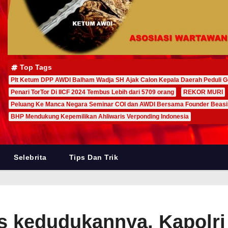
Top Tags
Plt Ketum DPP AWDI Balham Wadja SH Ajak Calon Kepala Daerah Peduli G
Penari TorTor Di IICF 2024 Tembus Lebih dari 5709 orang
REKOR MURI
Peluang Ke Manca Negara Seminar COI dan AWDI Bersama Founder Beas
BHP Mendukung Kepemilikan Ahliwaris Verponding Indonesia
Selebrita
Tips Dan Trik
as kedudukannya, Kapolri