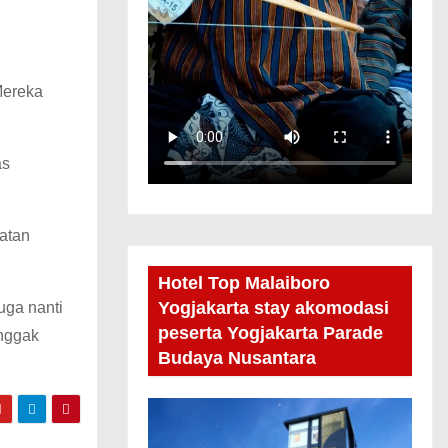
Mereka
as
atan
Hotel Top Malaiboro
Yogjakarta stay akomodasi
uga nanti
peserta Yogjakarta Parade
enggak
Budaya Nusantara