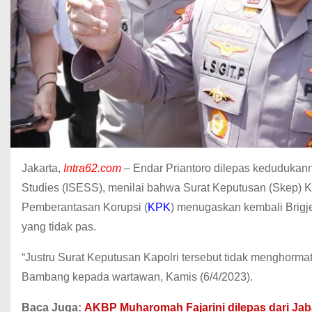
Jakarta,
Intra62.com
– Endar Priantoro dilepas kedudukanny
Studies (ISESS), menilai bahwa Surat Keputusan (Skep) Ka
Pemberantasan Korupsi (
KPK
) menugaskan kembali Brigj
yang tidak pas.
“Justru Surat Keputusan Kapolri tersebut tidak menghormat
Bambang kepada wartawan, Kamis (6/4/2023).
Baca Juga:
AKBP Muharomah Fajarini dilepas dari Jab