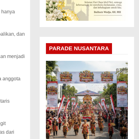
, hanya
balikan, dan
PARADE NUSANTARA
dan menjadi
a anggota
taris
git
as dari