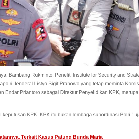
a. Bambang Rukminto, Peneliti Institute for Security and Strat
polri Jenderal Listyo Sigit Prabowo yang tetap meminta Komis
en Endar Priantoro sebagai Direktur Penyelidikan KPK, merupa
i keputusan KPK. KPK itu bukan lembaga subordinasi Polri,” uj
atannya, Terkait Kasus Patung Bunda Maria