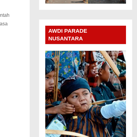
intah
lasa
AWDI PARADE
NUSANTARA