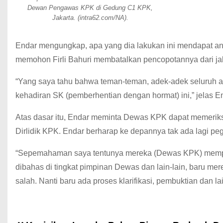
Dewan Pengawas KPK di Gedung C1 KPK,
Jakarta. (intra62.com/NA).
Endar mengungkap, apa yang dia lakukan ini mendapat anj
memohon Firli Bahuri membatalkan pencopotannya dari ja
“Yang saya tahu bahwa teman-teman, adek-adek seluruh an
kehadiran SK (pemberhentian dengan hormat) ini,” jelas E
Atas dasar itu, Endar meminta Dewas KPK dapat memeriksa
Dirlidik KPK. Endar berharap ke depannya tak ada lagi pe
“Sepemahaman saya tentunya mereka (Dewas KPK) mempero
dibahas di tingkat pimpinan Dewas dan lain-lain, baru m
salah. Nanti baru ada proses klarifikasi, pembuktian dan la