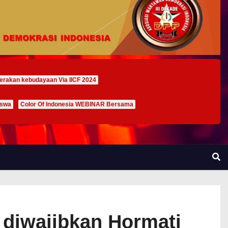
erakan kebudayaan Via IICF 2024
iswa
Color Of Indonesia WEBINAR Bersama
 diwajibkan Hormati