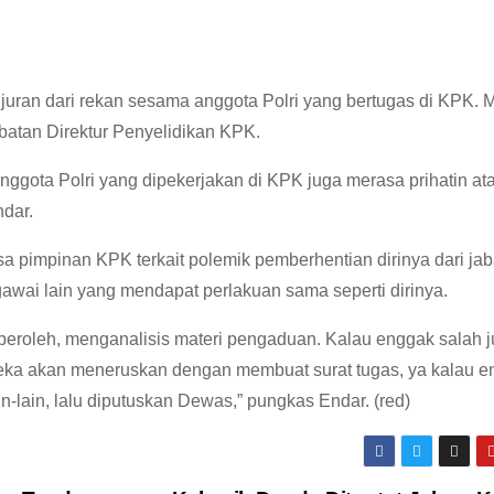
uran dari rekan sesama anggota Polri yang bertugas di KPK. 
batan Direktur Penyelidikan KPK.
ggota Polri yang dipekerjakan di KPK juga merasa prihatin at
ndar.
 pimpinan KPK terkait polemik pemberhentian dirinya dari jab
gawai lain yang mendapat perlakuan sama seperti dirinya.
leh, menganalisis materi pengaduan. Kalau enggak salah j
ereka akan meneruskan dengan membuat surat tugas, ya kalau 
in-lain, lalu diputuskan Dewas,” pungkas Endar. (red)