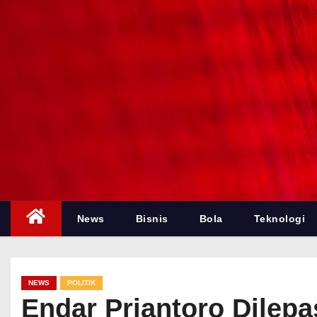
News
Bisnis
Bola
Teknologi
NEWS
POLITIK
Endar Priantoro Dilep