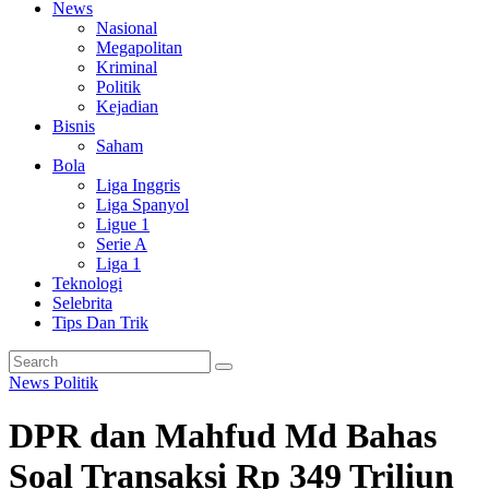
News
Nasional
Megapolitan
Kriminal
Politik
Kejadian
Bisnis
Saham
Bola
Liga Inggris
Liga Spanyol
Ligue 1
Serie A
Liga 1
Teknologi
Selebrita
Tips Dan Trik
News
Politik
DPR dan Mahfud Md Bahas
Soal Transaksi Rp 349 Triliun