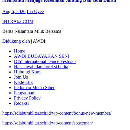
Membantu Menjaga Kesehatan Jantung Dan Gula Darah
Aug 6, 2026
Lia Uyee
INTRA62.COM
Berita Nusantara Milik Bersama
Didukung oleh
|
AWDI:
Home
AWDI BUDAYAKAN SENI
DIY International Dance Festivals
Hak Jawab dan koreksi berita
Hubungi Kami
Join Us
Kode Etik
Pedoman Media Siber
Pengaduan
Privacy Policy
Redaksi
https://sdlabumblitar.sch.id/wp-content/bonus-new-member/
https://sdlabumblitar.sch.id/wp-content/spaceman/