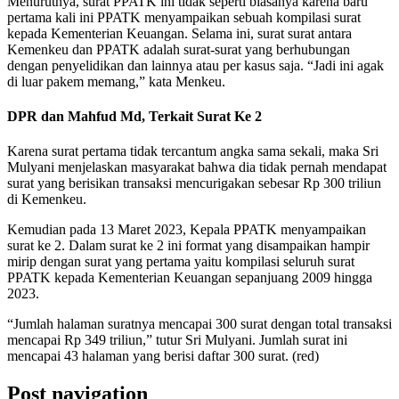
Menurutnya, surat PPATK ini tidak seperti biasanya karena baru
pertama kali ini PPATK menyampaikan sebuah kompilasi surat
kepada Kementerian Keuangan. Selama ini, surat surat antara
Kemenkeu dan PPATK adalah surat-surat yang berhubungan
dengan penyelidikan dan lainnya atau per kasus saja. “Jadi ini agak
di luar pakem memang,” kata Menkeu.
DPR dan Mahfud Md, Terkait Surat Ke 2
Karena surat pertama tidak tercantum angka sama sekali, maka Sri
Mulyani menjelaskan masyarakat bahwa dia tidak pernah mendapat
surat yang berisikan transaksi mencurigakan sebesar Rp 300 triliun
di Kemenkeu.
Kemudian pada 13 Maret 2023, Kepala PPATK menyampaikan
surat ke 2. Dalam surat ke 2 ini format yang disampaikan hampir
mirip dengan surat yang pertama yaitu kompilasi seluruh surat
PPATK kepada Kementerian Keuangan sepanjuang 2009 hingga
2023.
“Jumlah halaman suratnya mencapai 300 surat dengan total transaksi
mencapai Rp 349 triliun,” tutur Sri Mulyani. Jumlah surat ini
mencapai 43 halaman yang berisi daftar 300 surat. (red)
Post navigation