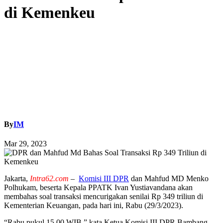
di Kemenkeu
By
IM
Mar 29, 2023
Jakarta,
Intra62.com
–
Komisi III DPR
dan Mahfud MD Menko
Polhukam, beserta Kepala PPATK Ivan Yustiavandana akan
membahas soal transaksi mencurigakan senilai Rp 349 triliun di
Kementerian Keuangan, pada hari ini, Rabu (29/3/2023).
“Rabu pukul 15.00 WIB,” kata Ketua Komisi III DPR Bambang