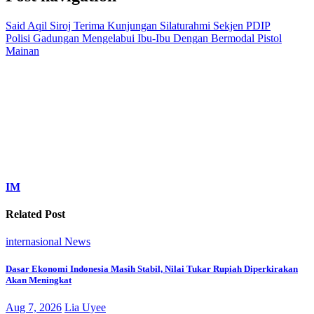
Said Aqil Siroj Terima Kunjungan Silaturahmi Sekjen PDIP
Polisi Gadungan Mengelabui Ibu-Ibu Dengan Bermodal Pistol
Mainan
IM
Related Post
internasional
News
Dasar Ekonomi Indonesia Masih Stabil, Nilai Tukar Rupiah Diperkirakan
Akan Meningkat
Aug 7, 2026
Lia Uyee