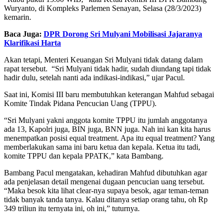
Wuryanto, di Kompleks Parlemen Senayan, Selasa (28/3/2023)
kemarin.
Baca Juga:
DPR Dorong Sri Mulyani Mobilisasi Jajaranya
Klarifikasi Harta
Akan tetapi, Menteri Keuangan Sri Mulyani tidak datang dalam
rapat tersebut. “Sri Mulyani tidak hadir, sudah diundang tapi tidak
hadir dulu, setelah nanti ada indikasi-indikasi,” ujar Pacul.
Saat ini, Komisi III baru membutuhkan keterangan Mahfud sebagai
Komite Tindak Pidana Pencucian Uang (TPPU).
“Sri Mulyani yakni anggota komite TPPU itu jumlah anggotanya
ada 13, Kapolri juga, BIN juga, BNN juga. Nah ini kan kita harus
menempatkan posisi equal treatment. Apa itu equal treatment? Yang
memberlakukan sama ini baru ketua dan kepala. Ketua itu tadi,
komite TPPU dan kepala PPATK,” kata Bambang.
Bambang Pacul mengatakan, kehadiran Mahfud dibutuhkan agar
ada penjelasan detail mengenai dugaan pencucian uang tersebut.
“Maka besok kita lihat clear-nya supaya besok, agar teman-teman
tidak banyak tanda tanya. Kalau ditanya setiap orang tahu, oh Rp
349 triliun itu ternyata ini, oh ini,” tuturnya.