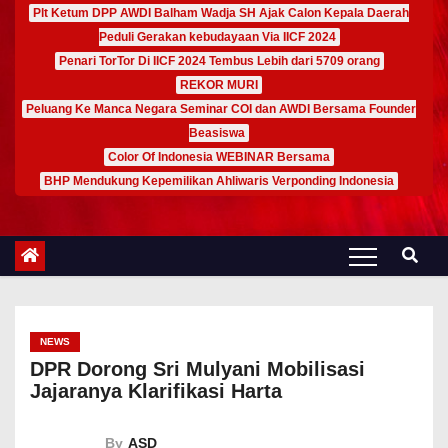
Plt Ketum DPP AWDI Balham Wadja SH Ajak Calon Kepala Daerah
Peduli Gerakan kebudayaan Via IICF 2024
Penari TorTor Di IICF 2024 Tembus Lebih dari 5709 orang
REKOR MURI
Peluang Ke Manca Negara Seminar COI dan AWDI Bersama Founder
Beasiswa
Color Of Indonesia WEBINAR Bersama
BHP Mendukung Kepemilikan Ahliwaris Verponding Indonesia
NEWS
DPR Dorong Sri Mulyani Mobilisasi
Jajaranya Klarifikasi Harta
By
ASD