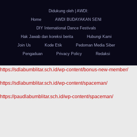
Didukung oleh
|
AWDI:
Home
AWDI BUDAYAKAN SENI
DIY International Dance Festivals
Hak Jawab dan koreksi berita
Hubungi Kami
Join Us
Kode Etik
Pedoman Media Siber
Pengaduan
Privacy Policy
Redaksi
https://sdlabumblitar.sch.id/wp-content/bonus-new-member/
https://sdlabumblitar.sch.id/wp-content/spaceman/
https://paudlabumblitar.sch.id/wp-content/spaceman/