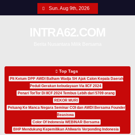
Sun. Aug 9th, 2026
INTRA62.COM
Berita Nusantara Milik Bersama
Top Tags
Plt Ketum DPP AWDI Balham Wadja SH Ajak Calon Kepala Daerah
Peduli Gerakan kebudayaan Via IICF 2024
Penari TorTor Di IICF 2024 Tembus Lebih dari 5709 orang
REKOR MURI
Peluang Ke Manca Negara Seminar COI dan AWDI Bersama Founder
Beasiswa
Color Of Indonesia WEBINAR Bersama
BHP Mendukung Kepemilikan Ahliwaris Verponding Indonesia