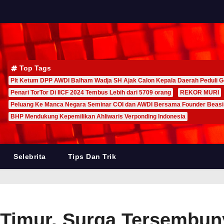
Top Tags
Plt Ketum DPP AWDI Balham Wadja SH Ajak Calon Kepala Daerah Peduli G
Penari TorTor Di IICF 2024 Tembus Lebih dari 5709 orang
REKOR MURI
Peluang Ke Manca Negara Seminar COI dan AWDI Bersama Founder Beas
BHP Mendukung Kepemilikan Ahliwaris Verponding Indonesia
Selebrita
Tips Dan Trik
 Timur, Surga Tersembun