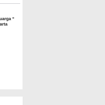
uarga ”
arta