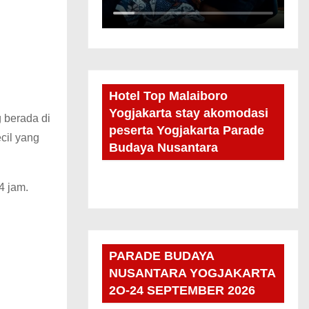
Hotel Top Malaiboro
Yogjakarta stay akomodasi
 berada di
peserta Yogjakarta Parade
cil yang
Budaya Nusantara
4 jam.
PARADE BUDAYA
NUSANTARA YOGJAKARTA
2O-24 SEPTEMBER 2026