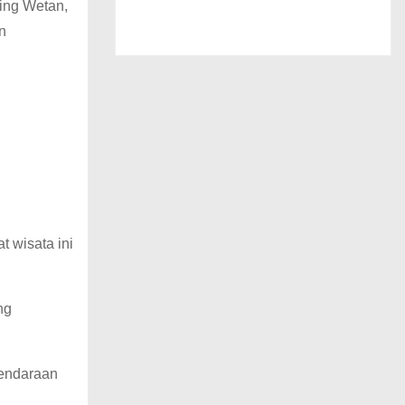
jing Wetan,
n
 wisata ini
ng
kendaraan