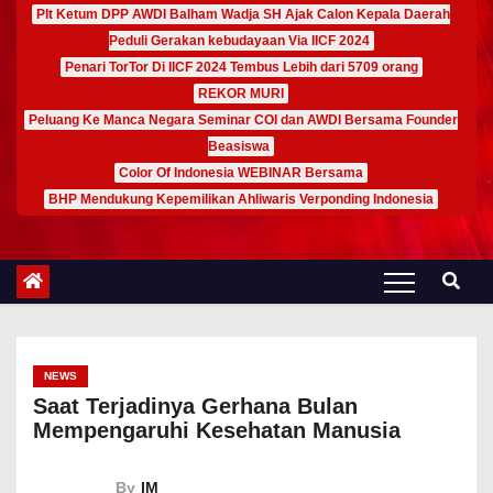
Plt Ketum DPP AWDI Balham Wadja SH Ajak Calon Kepala Daerah
Peduli Gerakan kebudayaan Via IICF 2024
Penari TorTor Di IICF 2024 Tembus Lebih dari 5709 orang
REKOR MURI
Peluang Ke Manca Negara Seminar COI dan AWDI Bersama Founder
Beasiswa
Color Of Indonesia WEBINAR Bersama
BHP Mendukung Kepemilikan Ahliwaris Verponding Indonesia
NEWS
Saat Terjadinya Gerhana Bulan
Mempengaruhi Kesehatan Manusia
By
IM