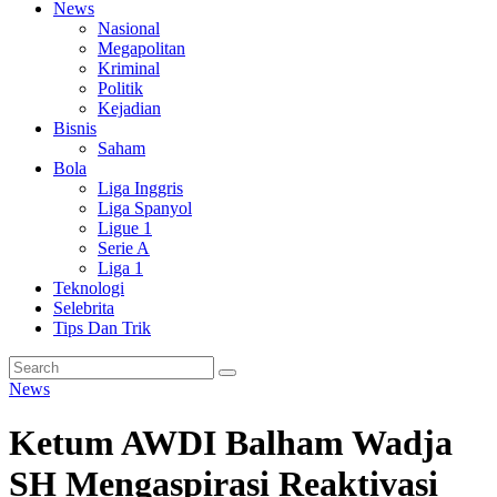
News
Nasional
Megapolitan
Kriminal
Politik
Kejadian
Bisnis
Saham
Bola
Liga Inggris
Liga Spanyol
Ligue 1
Serie A
Liga 1
Teknologi
Selebrita
Tips Dan Trik
News
Ketum AWDI Balham Wadja
SH Mengaspirasi Reaktivasi