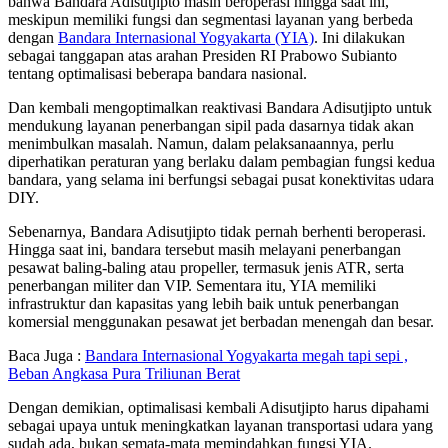
bahwa Bandara Adisutjipto masih beroperasi hingga saat ini,
meskipun memiliki fungsi dan segmentasi layanan yang berbeda
dengan
Bandara Internasional Yogyakarta (YIA)
. Ini dilakukan
sebagai tanggapan atas arahan Presiden RI Prabowo Subianto
tentang optimalisasi beberapa bandara nasional.
Dan kembali mengoptimalkan reaktivasi Bandara Adisutjipto untuk
mendukung layanan penerbangan sipil pada dasarnya tidak akan
menimbulkan masalah. Namun, dalam pelaksanaannya, perlu
diperhatikan peraturan yang berlaku dalam pembagian fungsi kedua
bandara, yang selama ini berfungsi sebagai pusat konektivitas udara
DIY.
Sebenarnya, Bandara Adisutjipto tidak pernah berhenti beroperasi.
Hingga saat ini, bandara tersebut masih melayani penerbangan
pesawat baling-baling atau propeller, termasuk jenis ATR, serta
penerbangan militer dan VIP. Sementara itu, YIA memiliki
infrastruktur dan kapasitas yang lebih baik untuk penerbangan
komersial menggunakan pesawat jet berbadan menengah dan besar.
Baca Juga :
Bandara Internasional Yogyakarta megah tapi sepi ,
Beban Angkasa Pura Triliunan Berat
Dengan demikian, optimalisasi kembali Adisutjipto harus dipahami
sebagai upaya untuk meningkatkan layanan transportasi udara yang
sudah ada, bukan semata-mata memindahkan fungsi YIA.