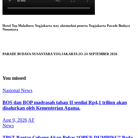
Hotel Top Malaiboro Yogjakarta stay akomodasi peserta Yogjakarta Parade Budaya
Nusantara
PARADE BUDAYA NUSANTARA YOGJAKARTA 2O-24 SEPTEMBER 2026
You missed
Nasional
News
BOS dan BOP madrasah tahap II senilai Rp4,1 triliun akan
disalurkan oleh Kementerian Agama.
Aug 9, 2026
AF
News
TPST Bantar Gebang Akan Bebas “OPEN DUMPING” Pada