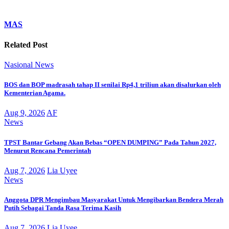
MAS
Related Post
Nasional
News
BOS dan BOP madrasah tahap II senilai Rp4,1 triliun akan disalurkan oleh
Kementerian Agama.
Aug 9, 2026
AF
News
TPST Bantar Gebang Akan Bebas “OPEN DUMPING” Pada Tahun 2027,
Menurut Rencana Pemerintah
Aug 7, 2026
Lia Uyee
News
Anggota DPR Mengimbau Masyarakat Untuk Mengibarkan Bendera Merah
Putih Sebagai Tanda Rasa Terima Kasih
Aug 7, 2026
Lia Uyee