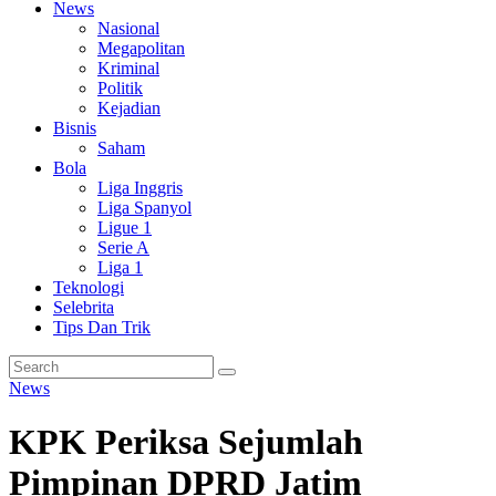
News
Nasional
Megapolitan
Kriminal
Politik
Kejadian
Bisnis
Saham
Bola
Liga Inggris
Liga Spanyol
Ligue 1
Serie A
Liga 1
Teknologi
Selebrita
Tips Dan Trik
News
KPK Periksa Sejumlah
Pimpinan DPRD Jatim