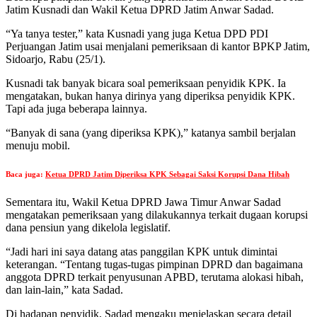
Jatim Kusnadi dan Wakil Ketua DPRD Jatim Anwar Sadad.
“Ya tanya tester,” kata Kusnadi yang juga Ketua DPD PDI
Perjuangan Jatim usai menjalani pemeriksaan di kantor BPKP Jatim,
Sidoarjo, Rabu (25/1).
Kusnadi tak banyak bicara soal pemeriksaan penyidik ​​KPK. Ia
mengatakan, bukan hanya dirinya yang diperiksa penyidik ​​KPK.
Tapi ada juga beberapa lainnya.
“Banyak di sana (yang diperiksa KPK),” katanya sambil berjalan
menuju mobil.
Baca juga:
Ketua DPRD Jatim Diperiksa KPK Sebagai Saksi Korupsi Dana Hibah
Sementara itu, Wakil Ketua DPRD Jawa Timur Anwar Sadad
mengatakan pemeriksaan yang dilakukannya terkait dugaan korupsi
dana pensiun yang dikelola legislatif.
“Jadi hari ini saya datang atas panggilan KPK untuk dimintai
keterangan. “Tentang tugas-tugas pimpinan DPRD dan bagaimana
anggota DPRD terkait penyusunan APBD, terutama alokasi hibah,
dan lain-lain,” kata Sadad.
Di hadapan penyidik, Sadad mengaku menjelaskan secara detail