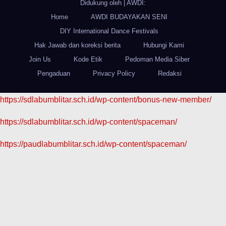
Didukung oleh
|
AWDI:
Home
AWDI BUDAYAKAN SENI
DIY International Dance Festivals
Hak Jawab dan koreksi berita
Hubungi Kami
Join Us
Kode Etik
Pedoman Media Siber
Pengaduan
Privacy Policy
Redaksi
https://sdlabumblitar.sch.id/wp-content/bonus-new-member/
https://sdlabumblitar.sch.id/wp-content/spaceman/
https://paudlabumblitar.sch.id/wp-content/spaceman/