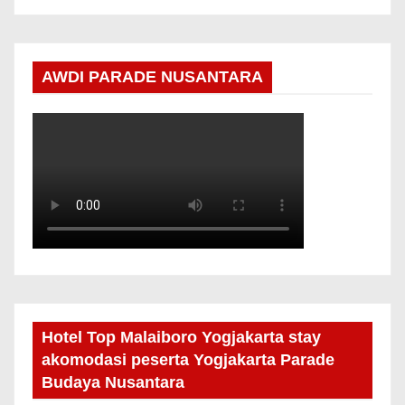
AWDI PARADE NUSANTARA
Hotel Top Malaiboro Yogjakarta stay
akomodasi peserta Yogjakarta Parade
Budaya Nusantara