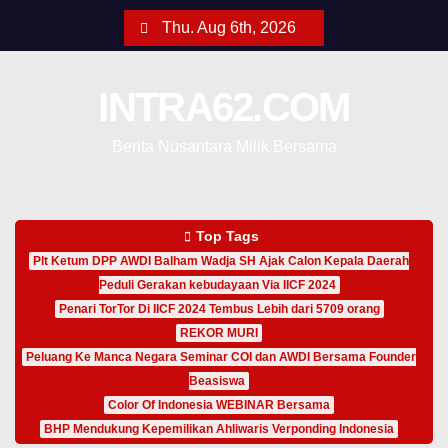
Thu. Aug 6th, 2026
INTRA62.COM
Berita Nusantara Milik Bersama
Top Tags
Plt Ketum DPP AWDI Balham Wadja SH Ajak Calon Kepala Daerah
Peduli Gerakan kebudayaan Via IICF 2024
Penari TorTor Di IICF 2024 Tembus Lebih dari 5709 orang
REKOR MURI
Peluang Ke Manca Negara Seminar COI dan AWDI Bersama Founder
Beasiswa
Color Of Indonesia WEBINAR Bersama
BHP Mendukung Kepemilikan Ahliwaris Verponding Indonesia