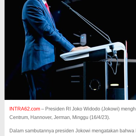
INTRA62.com
– Presiden RI Joko Widodo (Jokowi) mengh
Centrum, Hannover, Jerman, Minggu (16/4/23).
Dalam sambutannya presiden Jokowi mengatakan bahwa Ind