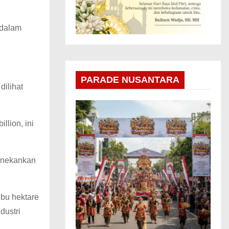
 dalam
PARADE NUSANTARA
dilihat
llion, ini
menekankan
ibu hektare
dustri