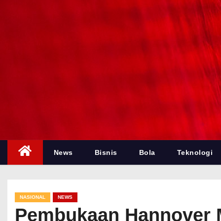
News
Bisnis
Bola
Teknologi
NASIONAL
NEWS
Pembukaan Hannover M