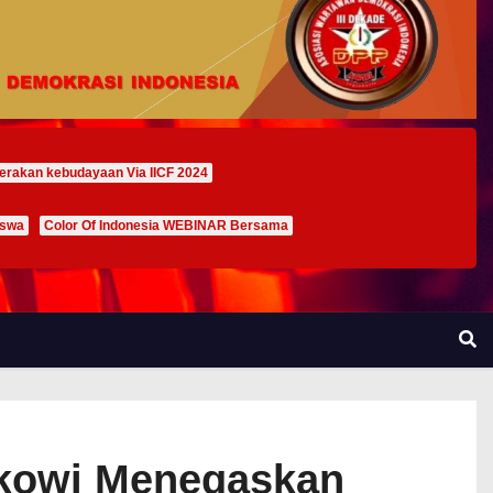
erakan kebudayaan Via IICF 2024
iswa
Color Of Indonesia WEBINAR Bersama
okowi Menegaskan