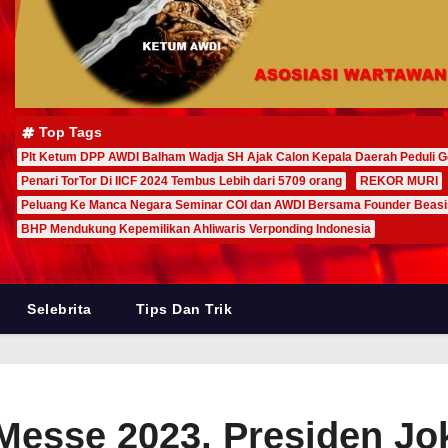
Top Tags
Plt Ketum DPP AWDI Balham Wadja SH Ajak Calon Kepala Daerah Peduli G
Penari TorTor Di IICF 2024 Tembus Lebih dari 5709 orang
REKOR MURI
Peluang Ke Manca Negara Seminar COI dan AWDI Bersama Founder Beas
BHP Mendukung Kepemilikan Ahliwaris Verponding Indonesia
Selebrita
Tips Dan Trik
esse 2023, Presiden J