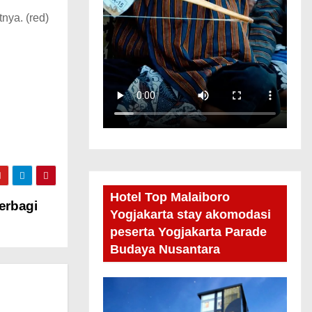
nya. (red)
Hotel Top Malaiboro
erbagi
Yogjakarta stay akomodasi
peserta Yogjakarta Parade
Budaya Nusantara