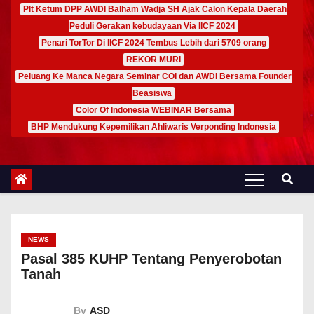
Plt Ketum DPP AWDI Balham Wadja SH Ajak Calon Kepala Daerah
Peduli Gerakan kebudayaan Via IICF 2024
Penari TorTor Di IICF 2024 Tembus Lebih dari 5709 orang
REKOR MURI
Peluang Ke Manca Negara Seminar COI dan AWDI Bersama Founder
Beasiswa
Color Of Indonesia WEBINAR Bersama
BHP Mendukung Kepemilikan Ahliwaris Verponding Indonesia
NEWS
Pasal 385 KUHP Tentang Penyerobotan
Tanah
By
ASD