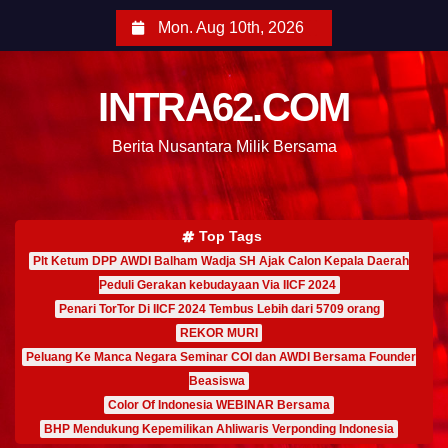
Mon. Aug 10th, 2026
INTRA62.COM
Berita Nusantara Milik Bersama
Top Tags
Plt Ketum DPP AWDI Balham Wadja SH Ajak Calon Kepala Daerah
Peduli Gerakan kebudayaan Via IICF 2024
Penari TorTor Di IICF 2024 Tembus Lebih dari 5709 orang
REKOR MURI
Peluang Ke Manca Negara Seminar COI dan AWDI Bersama Founder
Beasiswa
Color Of Indonesia WEBINAR Bersama
BHP Mendukung Kepemilikan Ahliwaris Verponding Indonesia