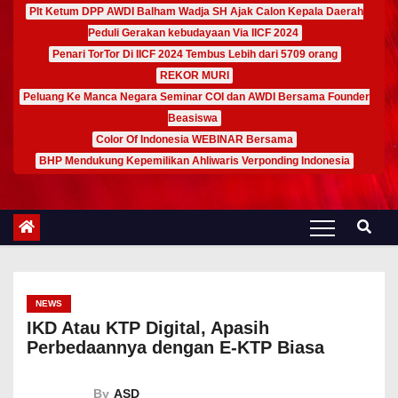
Plt Ketum DPP AWDI Balham Wadja SH Ajak Calon Kepala Daerah
Peduli Gerakan kebudayaan Via IICF 2024
Penari TorTor Di IICF 2024 Tembus Lebih dari 5709 orang
REKOR MURI
Peluang Ke Manca Negara Seminar COI dan AWDI Bersama Founder
Beasiswa
Color Of Indonesia WEBINAR Bersama
BHP Mendukung Kepemilikan Ahliwaris Verponding Indonesia
NEWS
IKD Atau KTP Digital, Apasih
Perbedaannya dengan E-KTP Biasa
By
ASD