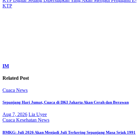
KTP Digital Sedang Dipersiapkan Yang Akan Menjadi Pengganti E-
KTP
IM
Related Post
Cuaca
News
Sepanjang Hari Jumat, Cuaca di DKI Jakarta Akan Cerah dan Berawan
Aug 7, 2026
Lia Uyee
Cuaca
Kesehatan
News
BMKG: Juli 2026 Akan Menjadi Juli Terkering Sepanjang Masa Sejak 1991