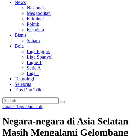
News
Nasional
Megapolitan
Kriminal
Politik
Kejadian
Bisnis
Saham
Bola
Liga Inggris
Liga Spanyol
Ligue 1
Serie A
Liga 1
Teknologi
Selebrita
Tips Dan Trik
Cuaca
Tips Dan Trik
Negara-negara di Asia Selatan
Masih Mengalami Gelombang