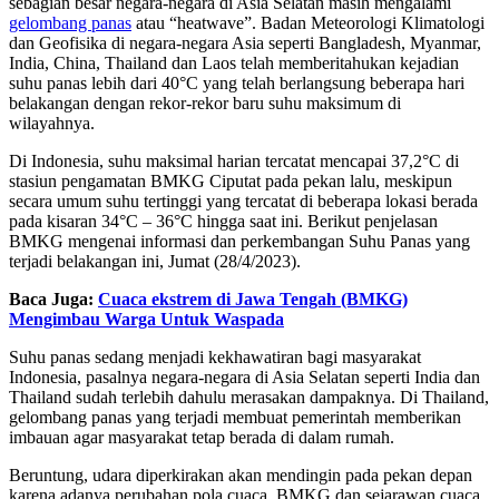
sebagian besar negara-negara di Asia Selatan masih mengalami
gelombang panas
atau “heatwave”. Badan Meteorologi
Klimatologi
dan Geofisika
di negara-negara Asia seperti Bangladesh, Myanmar,
India, China, Thailand dan Laos telah memberitahukan kejadian
suhu panas lebih dari 40°C yang telah berlangsung beberapa hari
belakangan dengan rekor-rekor baru suhu maksimum di
wilayahnya.
Di Indonesia, suhu maksimal harian tercatat mencapai 37,2°C di
stasiun pengamatan BMKG Ciputat pada pekan lalu, meskipun
secara umum suhu tertinggi yang tercatat di beberapa lokasi berada
pada kisaran 34°C – 36°C hingga saat ini. Berikut penjelasan
BMKG mengenai informasi dan perkembangan Suhu Panas yang
terjadi belakangan ini, Jumat (28/4/2023).
Baca Juga:
Cuaca ekstrem di Jawa Tengah (BMKG)
Mengimbau Warga Untuk Waspada
Suhu panas sedang menjadi kekhawatiran bagi masyarakat
Indonesia, pasalnya negara-negara di Asia Selatan seperti India dan
Thailand sudah terlebih dahulu merasakan dampaknya. Di Thailand,
gelombang panas yang terjadi membuat pemerintah memberikan
imbauan agar masyarakat tetap berada di dalam rumah.
Beruntung, udara diperkirakan akan mendingin pada pekan depan
karena adanya perubahan pola cuaca. BMKG dan sejarawan cuaca,