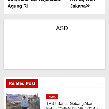
Agung RI
Jakarta
ASD
Related Post
NEWS
TPST Bantar Gebang Akan
Bebas “OPEN DUMPING” Pada