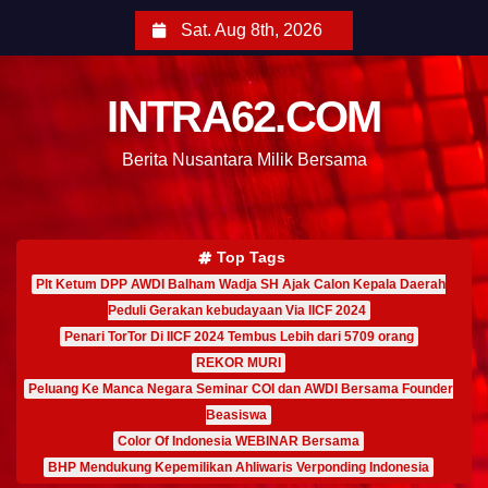
Sat. Aug 8th, 2026
INTRA62.COM
Berita Nusantara Milik Bersama
Top Tags
Plt Ketum DPP AWDI Balham Wadja SH Ajak Calon Kepala Daerah
Peduli Gerakan kebudayaan Via IICF 2024
Penari TorTor Di IICF 2024 Tembus Lebih dari 5709 orang
REKOR MURI
Peluang Ke Manca Negara Seminar COI dan AWDI Bersama Founder
Beasiswa
Color Of Indonesia WEBINAR Bersama
BHP Mendukung Kepemilikan Ahliwaris Verponding Indonesia