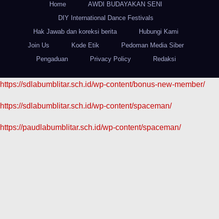
Home
AWDI BUDAYAKAN SENI
DIY International Dance Festivals
Hak Jawab dan koreksi berita
Hubungi Kami
Join Us
Kode Etik
Pedoman Media Siber
Pengaduan
Privacy Policy
Redaksi
https://sdlabumblitar.sch.id/wp-content/bonus-new-member/
https://sdlabumblitar.sch.id/wp-content/spaceman/
https://paudlabumblitar.sch.id/wp-content/spaceman/