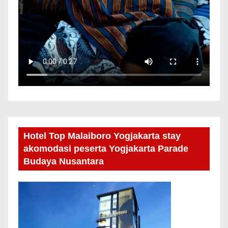
Hotel Top Malaiboro Yogjakarta stay
akomodasi peserta Yogjakarta Parade
Budaya Nusantara