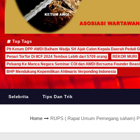
Top Tags
Plt Ketum DPP AWDI Balham Wadja SH Ajak Calon Kepala Daerah Peduli G
Penari TorTor Di IICF 2024 Tembus Lebih dari 5709 orang
REKOR MURI
Peluang Ke Manca Negara Seminar COI dan AWDI Bersama Founder Beas
BHP Mendukung Kepemilikan Ahliwaris Verponding Indonesia
Selebrita
Tips Dan Trik
Home
RUPS ( Rapat Umum Pemegang saham) PT. Avi