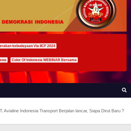
erakan kebudayaan Via IICF 2024
iswa
Color Of Indonesia WEBINAR Bersama
aline Indonesia Transport Berjalan lancar, Siapa Dirut Baru ?