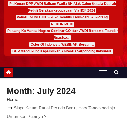
Plt Ketum DPP AWDI Balham Wadja SH Ajak Calon Kepala Daerah
Peduli Gerakan kebudayaan Via IICF 2024
Penari TorTor Di IICF 2024 Tembus Lebih dari 5709 orang
REKOR MURI
Peluang Ke Manca Negara Seminar COI dan AWDI Bersama Founder
Beasiswa
Color Of Indonesia WEBINAR Bersama
BHP Mendukung Kepemilikan Ahliwaris Verponding Indonesia
Month:
July 2024
Home
Siapa Ketum Partai Perindo Baru , Hary Tanoesoedibjo
Umumkan Putrinya ?