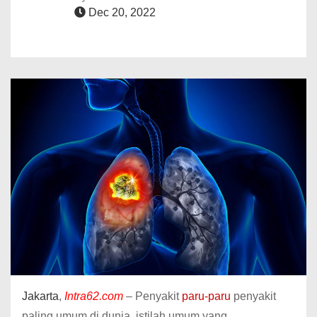
Dec 20, 2022
Jakarta
,
Intra62.com
– Penyakit
paru-paru
penyakit
paling umum di dunia, istilah umum yang