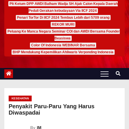
Plt Ketum DPP AWDI Balham Wadja SH Ajak Calon Kepala Daerah
Peduli Gerakan kebudayaan Via IICF 2024
Penari TorTor Di IICF 2024 Tembus Lebih dari 5709 orang
REKOR MURI
Peluang Ke Manca Negara Seminar COI dan AWDI Bersama Founder
Beasiswa
Color Of Indonesia WEBINAR Bersama
BHP Mendukung Kepemilikan Ahliwaris Verponding Indonesia
KESEHATAN
Penyakit Paru-Paru Yang Harus
Diwaspadai
By
IM