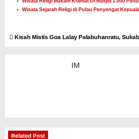
Wisata Religi Makam Kramat Di Masjid 1.000 Pint
Wisata Sejarah Religi di Pulau Penyengat Kepuala
Kisah Mistis Goa Lalay Palabuhanratu, Suka
IM
Related Post