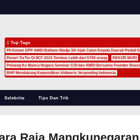
Top Tags
Plt Ketum DPP AWDI Balham Wadja SH Ajak Calon Kepala Daerah Peduli G
Penari TorTor Di IICF 2024 Tembus Lebih dari 5709 orang
REKOR MURI
Peluang Ke Manca Negara Seminar COI dan AWDI Bersama Founder Beas
BHP Mendukung Kepemilikan Ahliwaris Verponding Indonesia
Selebrita
Tips Dan Trik
Para Raja Mangkunegaran