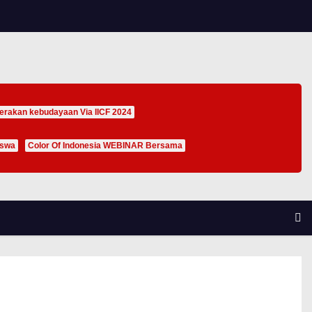
erakan kebudayaan Via IICF 2024
iswa
Color Of Indonesia WEBINAR Bersama