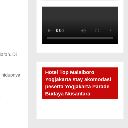
arah. Di
Hotel Top Malaiboro
n hidupnya
Yogjakarta stay akomodasi
peserta Yogjakarta Parade
Budaya Nusantara
,