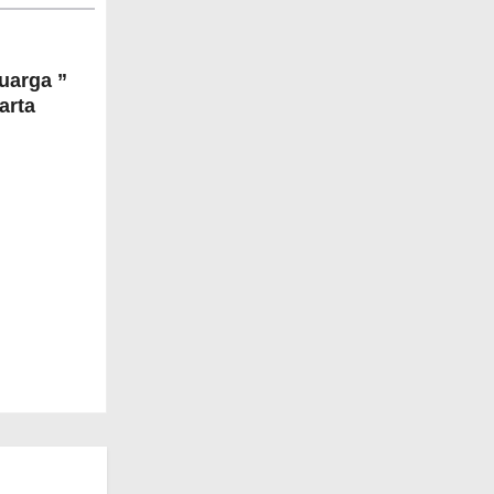
uarga ”
arta