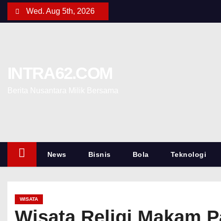
Wed. Aug 5th, 2026
INTRA62.COM
Berita Nusantara Milik Bersama
News
Bisnis
Bola
Teknologi
WISATA
Wisata Religi Makam 