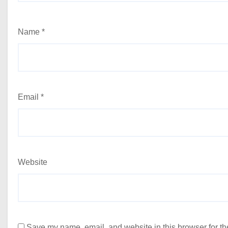
Name
*
Email
*
Website
Save my name, email, and website in this browser for th