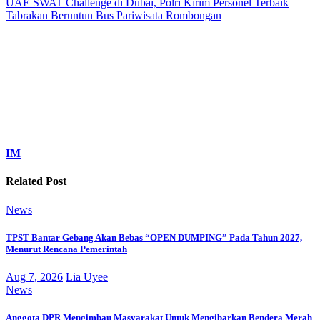
UAE SWAT Challenge di Dubai, Polri Kirim Personel Terbaik
Tabrakan Beruntun Bus Pariwisata Rombongan
IM
Related Post
News
TPST Bantar Gebang Akan Bebas “OPEN DUMPING” Pada Tahun 2027,
Menurut Rencana Pemerintah
Aug 7, 2026
Lia Uyee
News
Anggota DPR Mengimbau Masyarakat Untuk Mengibarkan Bendera Merah