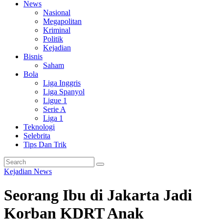
News
Nasional
Megapolitan
Kriminal
Politik
Kejadian
Bisnis
Saham
Bola
Liga Inggris
Liga Spanyol
Ligue 1
Serie A
Liga 1
Teknologi
Selebrita
Tips Dan Trik
Kejadian
News
Seorang Ibu di Jakarta Jadi
Korban KDRT Anak