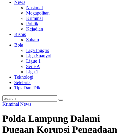
News
Nasional
Megapolitan
Kriminal
Politik
Kejadian
Bisnis
Saham
Bola
Liga Inggris
Liga Spanyol
Ligue 1
Serie A
Liga 1
Teknologi
Selebrita
Tips Dan Trik
Kriminal
News
Polda Lampung Dalami
Dugaan Korupsi Pengadaan