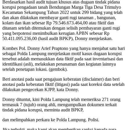
Berdasarkan hasil audit tujuan khusus atas dugaan tindak pidana
korupsi pengadaan tanah Bendungan Marga Tiga Desa Trimulyo
Kecamatan Sekampung Tahun 2022 untuk 299 bidang yang telah
dan akan dilakukan membayar ganti rugi tanaman , bangunan,
kolam dan ikan sebesar Rp 79.546.673.464,00 atau fiktif dan
ditanam setelah ditemukan dengan selisih pembayaran ganti rugi
yang berpotensi menimbulkan kerugian APBN sebesar Rp
50.411.095.236,00 (hasil audit BPKP), Donny menjelaskan.
Kombes Pol. Donny Arief Praptono yang hanya menjabat satu hari
sebagai Polda Lampung menjelaskan motif kasus dugaan korupsi
tersebut adalah memasukkan data fiktif pada saat inventarisasi dan
identifikasi (asli), melakukan penanaman dan kegiatan lainnya
setelah penetapan lokasi. (gembok).
Beri anotasi pada saat pengajuan keberatan (disclaimer) dan beri
anotasi pada keberatan fiktif (litigasi) pada saat koreksi data setelah
dilakukan pengecekan KJPP, kata Donny.
Donny dituntut, kini Polda Lampung telah memeriksa 271 orang
termasuk 7 (tujuh) orang ahli, mengumpulkan dokumen terkait
tindak pidana korupsi, meminta audit BPKP,
dan melimpahkan perkara ke Polda Lampung. Polisi.
Jika terbukti, maka kami akan memberikan sanksi kepada para