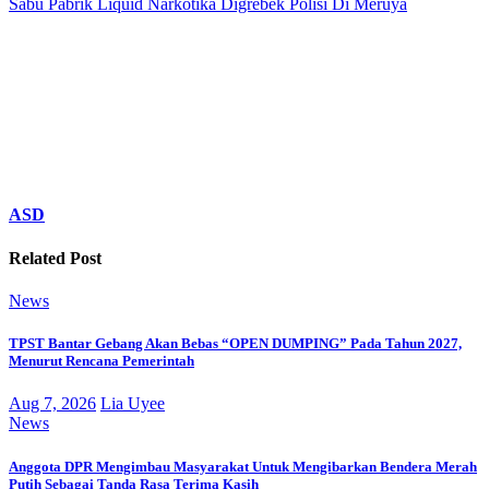
Sabu Pabrik Liquid Narkotika Digrebek Polisi Di Meruya
ASD
Related Post
News
TPST Bantar Gebang Akan Bebas “OPEN DUMPING” Pada Tahun 2027,
Menurut Rencana Pemerintah
Aug 7, 2026
Lia Uyee
News
Anggota DPR Mengimbau Masyarakat Untuk Mengibarkan Bendera Merah
Putih Sebagai Tanda Rasa Terima Kasih