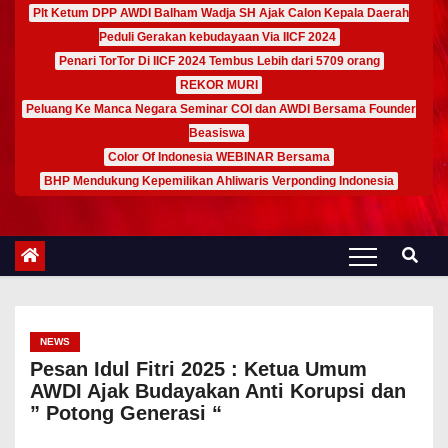
Plt Ketum DPP AWDI Balham Wadja SH Ajak Calon Kepala Daerah
Peduli Gerakan kebudayaan Via IICF 2024
Penari TorTor Di IICF 2024 Tembus Lebih dari 5709 orang
REKOR MURI
Peluang Ke Manca Negara Seminar COI dan AWDI Bersama Founder
Beasiswa
Color Of Indonesia WEBINAR Bersama
BHP Mendukung Kepemilikan Ahliwaris Verponding Indonesia
NEWS
Pesan Idul Fitri 2025 : Ketua Umum
AWDI Ajak Budayakan Anti Korupsi dan
” Potong Generasi “