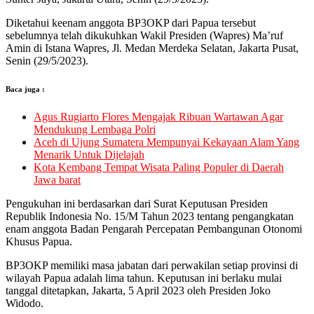
Diketahui keenam anggota BP3OKP dari Papua tersebut
sebelumnya telah dikukuhkan Wakil Presiden (Wapres) Ma’ruf
Amin di Istana Wapres, Jl. Medan Merdeka Selatan, Jakarta Pusat,
Senin (29/5/2023).
Baca juga :
Agus Rugiarto Flores Mengajak Ribuan Wartawan Agar
Mendukung Lembaga Polri
Aceh di Ujung Sumatera Mempunyai Kekayaan Alam Yang
Menarik Untuk Dijelajah
Kota Kembang Tempat Wisata Paling Populer di Daerah
Jawa barat
Pengukuhan ini berdasarkan dari Surat Keputusan Presiden
Republik Indonesia No. 15/M Tahun 2023 tentang pengangkatan
enam anggota Badan Pengarah Percepatan Pembangunan Otonomi
Khusus Papua.
BP3OKP memiliki masa jabatan dari perwakilan setiap provinsi di
wilayah Papua adalah lima tahun. Keputusan ini berlaku mulai
tanggal ditetapkan, Jakarta, 5 April 2023 oleh Presiden Joko
Widodo.