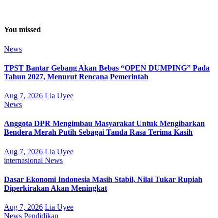
You missed
News
TPST Bantar Gebang Akan Bebas “OPEN DUMPING” Pada
Tahun 2027, Menurut Rencana Pemerintah
Aug 7, 2026
Lia Uyee
News
Anggota DPR Mengimbau Masyarakat Untuk Mengibarkan
Bendera Merah Putih Sebagai Tanda Rasa Terima Kasih
Aug 7, 2026
Lia Uyee
internasional
News
Dasar Ekonomi Indonesia Masih Stabil, Nilai Tukar Rupiah
Diperkirakan Akan Meningkat
Aug 7, 2026
Lia Uyee
News
Pendidikan