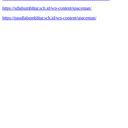
https://sdlabumblitar.sch.id/wp-content/spaceman/
https://paudlabumblitar.sch.id/wp-content/spaceman/