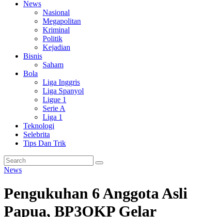
News
Nasional
Megapolitan
Kriminal
Politik
Kejadian
Bisnis
Saham
Bola
Liga Inggris
Liga Spanyol
Ligue 1
Serie A
Liga 1
Teknologi
Selebrita
Tips Dan Trik
News
Pengukuhan 6 Anggota Asli
Papua, BP3OKP Gelar