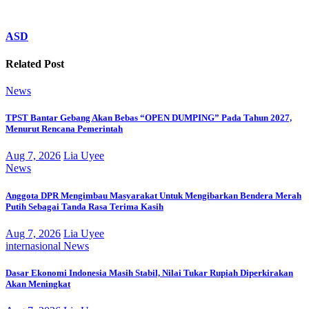
ASD
Related Post
News
TPST Bantar Gebang Akan Bebas “OPEN DUMPING” Pada Tahun 2027,
Menurut Rencana Pemerintah
Aug 7, 2026
Lia Uyee
News
Anggota DPR Mengimbau Masyarakat Untuk Mengibarkan Bendera Merah
Putih Sebagai Tanda Rasa Terima Kasih
Aug 7, 2026
Lia Uyee
internasional
News
Dasar Ekonomi Indonesia Masih Stabil, Nilai Tukar Rupiah Diperkirakan
Akan Meningkat