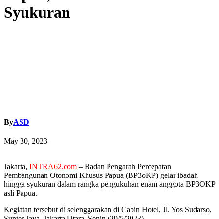
Syukuran
By
ASD
May 30, 2023
Jakarta,
INTRA62.com
– Badan Pengarah Percepatan
Pembangunan Otonomi Khusus Papua (BP3oKP) gelar ibadah
hingga syukuran dalam rangka pengukuhan enam anggota BP3OKP
asli Papua.
Kegiatan tersebut di selenggarakan di Cabin Hotel, Jl. Yos Sudarso,
Sunter Jaya, Jakarta Utara, Senin (29/5/2023).