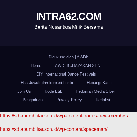
INTRA62.COM
Berita Nusantara Milik Bersama
Didukung oleh
|
AWDI:
Home
AWDI BUDAYAKAN SENI
DIY International Dance Festivals
Hak Jawab dan koreksi berita
Hubungi Kami
Join Us
Kode Etik
Pedoman Media Siber
Pengaduan
Privacy Policy
Redaksi
https://sdlabumblitar.sch.id/wp-content/bonus-new-member/
https://sdlabumblitar.sch.id/wp-content/spaceman/