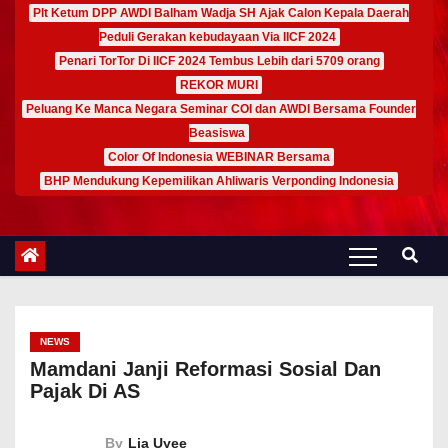
Plt Ketum DPP AWDI Balham Wadja SH Ajak Calon Kepala Daerah
Peduli Gerakan kebudayaan Via IICF 2024
Penari TorTor Di IICF 2024 Tembus Lebih dari 5709 orang
REKOR MURI
Peluang Ke Manca Negara Seminar COI dan AWDI Bersama Founder
Beasiswa
Color Of Indonesia WEBINAR Bersama
BHP Mendukung Kepemilikan Ahliwaris Verponding Indonesia
NEWS
Mamdani Janji Reformasi Sosial Dan
Pajak Di AS
By
Lia Uyee