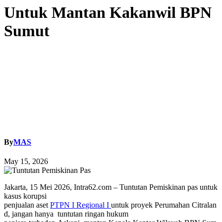
Untuk Mantan Kakanwil BPN
Sumut
By
MAS
May 15, 2026
Jakarta, 15 Mei 2026, Intra62.com – Tuntutan Pemiskinan pas untuk
kasus korupsi
penjualan
aset
PTPN
I
Regional
I
untuk
proyek
Perumahan
Citralan
d, jangan hanya
tuntutan ringan
hukum