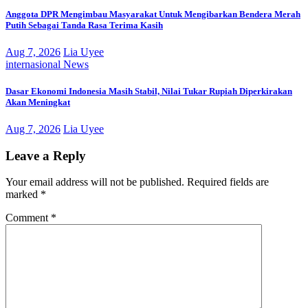
Anggota DPR Mengimbau Masyarakat Untuk Mengibarkan Bendera Merah
Putih Sebagai Tanda Rasa Terima Kasih
Aug 7, 2026
Lia Uyee
internasional
News
Dasar Ekonomi Indonesia Masih Stabil, Nilai Tukar Rupiah Diperkirakan
Akan Meningkat
Aug 7, 2026
Lia Uyee
Leave a Reply
Your email address will not be published.
Required fields are
marked
*
Comment
*