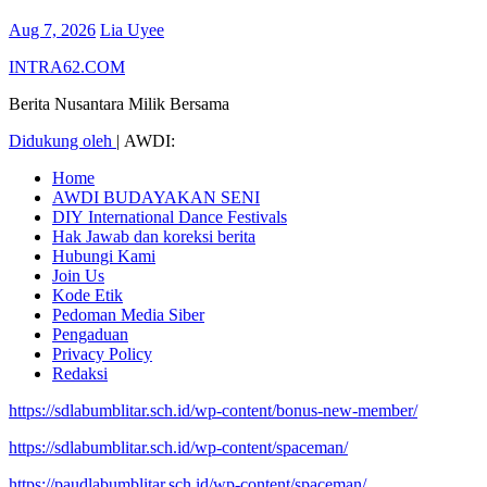
Aug 7, 2026
Lia Uyee
INTRA62.COM
Berita Nusantara Milik Bersama
Didukung oleh
|
AWDI:
Home
AWDI BUDAYAKAN SENI
DIY International Dance Festivals
Hak Jawab dan koreksi berita
Hubungi Kami
Join Us
Kode Etik
Pedoman Media Siber
Pengaduan
Privacy Policy
Redaksi
https://sdlabumblitar.sch.id/wp-content/bonus-new-member/
https://sdlabumblitar.sch.id/wp-content/spaceman/
https://paudlabumblitar.sch.id/wp-content/spaceman/