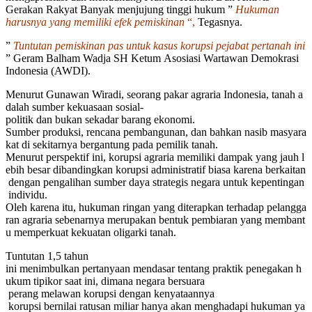
Gerakan Rakyat Banyak menjujung tinggi hukum ”
Hukuman
harusnya yang memiliki efek pemiskinan
“,
Tegasnya.
”
Tuntutan pemiskinan pas untuk kasus korupsi pejabat pertanah ini
” Geram Balham Wadja SH Ketum Asosiasi Wartawan Demokrasi
Indonesia (AWDI).
Menurut
Gunawan
Wiradi,
seorang
pakar
agraria
Indonesia,
tanah
a
dalah
sumber
kekuasaan
sosial-
politik
dan
bukan
sekadar
barang
ekonomi.
Sumber
produksi,
rencana
pembangunan,
dan
bahkan
nasib
masyara
kat
di
sekitarnya
bergantung
pada
pemilik
tanah.
Menurut
perspektif
ini,
korupsi
agraria
memiliki
dampak
yang
jauh
l
ebih
besar
dibandingkan
korupsi
administratif
biasa
karena
berkaitan
dengan
pengalihan
sumber
daya
strategis
negara
untuk
kepentingan
individu.
Oleh
karena
itu,
hukuman
ringan
yang
diterapkan
terhadap
pelangga
ran
agraria
sebenarnya
merupakan
bentuk
pembiaran
yang
membant
u
memperkuat
kekuatan
oligarki
tanah.
Tuntutan 1,5 tahun
ini
menimbulkan
pertanyaan
mendasar
tentang
praktik
penegakan
h
ukum
tipikor
saat
ini, dimana
negara bersuara
perang
melawan
korupsi dengan kenyataannya
korupsi
bernilai
ratusan
miliar
hanya
akan
menghadapi
hukuman
ya