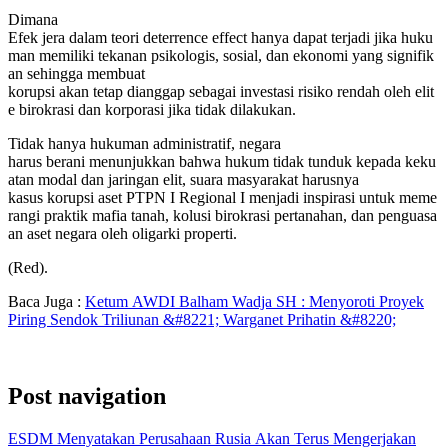
Dimana
Efek
jera
dalam
teori
deterrence
effect
hanya
dapat
terjadi
jika
huku
man
memiliki
tekanan
psikologis,
sosial,
dan
ekonomi
yang
signifik
an sehingga membuat
k
orupsi
akan
tetap
dianggap
sebagai
investasi
risiko
rendah
oleh
elit
e
birokrasi
dan
korporasi
jika
tidak
dilakukan.
Tidak
hanya
hukuman
administratif,
negara
harus
berani
menunjukkan
bahwa
hukum
tidak
tunduk
kepada
keku
atan
modal
dan
jaringan
elit, suara masyarakat
harusnya
kasus
korupsi
aset
PTPN
I
Regional
I
menjadi
inspirasi
untuk
meme
rangi
praktik
mafia
tanah,
kolusi
birokrasi
pertanahan,
dan
penguasa
an
aset
negara
oleh
oligarki
properti.
(Red).
Baca Juga :
Ketum AWDI Balham Wadja SH : Menyoroti Proyek
Piring Sendok Triliunan &#8221; Warganet Prihatin &#8220;
Post navigation
ESDM Menyatakan Perusahaan Rusia Akan Terus Mengerjakan