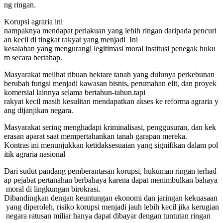
ng ringan
.
Korupsi
agraria ini
n
ampaknya
mendapat
perlakuan
yang
lebih
ringan
daripada
pencuri
an
kecil
di
tingkat
rakyat yang menjadi
Ini
kesalahan
yang
mengurangi
legitimasi
moral
institusi
penegak
huku
m
secara
bertahap.
Masyarakat
melihat
ribuan
hektare
tanah
yang
dulunya
perkebunan
berubah
fungsi
menjadi
kawasan
bisnis,
perumahan
elit,
dan
proyek
komersial
lainnya
selama
bertahun-tahun.tapi
rakyat
kecil
masih
kesulitan
mendapatkan
akses
ke
reforma
agraria
y
ang
dijanjikan
negara.
Masyarakat
sering
menghadapi
kriminalisasi,
penggusuran,
dan
kek
erasan
aparat
saat
mempertahankan
tanah
garapan
mereka.
Kontras
ini
menunjukkan
ketidaksesuaian
yang
signifikan
dalam
pol
itik
agraria
nasional
Dari
sudut
pandang
pemberantasan
korupsi,
hukuman
ringan
terhad
ap
pejabat
pertanahan
berbahaya
karena
dapat
menimbulkan
bahaya
moral
di
lingkungan
birokrasi.
Dibandingkan
dengan
keuntungan
ekonomi
dan
jaringan
kekuasaan
yang
diperoleh,
risiko
korupsi
menjadi
jauh
lebih
kecil
jika
kerugian
negara
ratusan
miliar
hanya
dapat
dibayar
dengan
tuntutan ringan