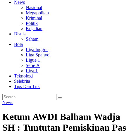
News
Nasional
Megapolitan
Kriminal
Politik
Kejadian
Bisnis
Saham
Bola
Liga Inggris
Liga Spanyol
Ligue 1
Serie A
Liga 1
Teknologi
Selebrita
Tips Dan Trik
News
Ketum AWDI Balham Wadja
SH : Tuntutan Pemiskinan Pas