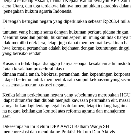
penjara
terhadap
Askani,
mantan
Kepala
Kantor
Wilayah
BPN
Sum
atera
Utara,
dan
tiga
terdakwa
lainnya
menunjukkan
paradoks
dalam
penegakan
hukum
agraria
Indonesia.
Di
tengah
kerugian
negara
yang
diperkirakan
sebesar
Rp263,4
milia
r,
tuntutan
yang
hampir
sama
dengan
hukuman
perkara
pidana
ringan.
Menurut
keadilan
publik,
hukuman
seperti
ini
mungkin
tidak
hanya
t
idak
memiliki
efek
jera,
tetapi
juga
dapat
memperkuat
keyakinan
ba
hwa
korupsi
pertanahan
adalah
kejahatan
dengan
keuntungan
tinggi
yang
berisiko
rendah
Kasus
ini
tidak
dapat
dianggap
hanya
sebagai
kesalahan
administrati
f
atau
kesalahan
prosedural
biasa
dimana
mafia
tanah,
birokrasi
pertanahan,
dan
kepentingan
korporas
i
dapat
bertemu
untuk
membentuk
satu
simpul
kekuasaan
yang
secar
a
sistematis
merampas
aset
negara.
Ketika
lahan
perkebunan
negara
yang
sebelumnya
merupakan
HGU
dapat
ditransfer
dan
diubah
menjadi
kawasan
perumahan
elit,
masal
ahnya
bukan
lagi
tentang
legalitas
dokumen,
tetapi
tentang
bagaima
na
negara
kehilangan
kontrol
atas
reforma
agraria
dan
manajemen
aset.
Dikesempatan ini Ketum DPP AWDI Balham Wadja SH
mengapresiasi dan mendukung Praktisi Hukum Dan Aktivis