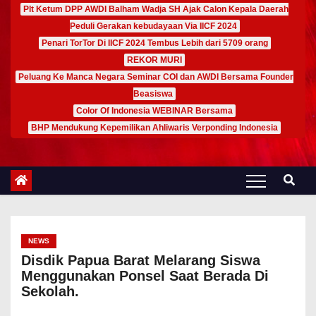
Plt Ketum DPP AWDI Balham Wadja SH Ajak Calon Kepala Daerah
Peduli Gerakan kebudayaan Via IICF 2024
Penari TorTor Di IICF 2024 Tembus Lebih dari 5709 orang
REKOR MURI
Peluang Ke Manca Negara Seminar COI dan AWDI Bersama Founder
Beasiswa
Color Of Indonesia WEBINAR Bersama
BHP Mendukung Kepemilikan Ahliwaris Verponding Indonesia
NEWS
Disdik Papua Barat Melarang Siswa
Menggunakan Ponsel Saat Berada Di
Sekolah.