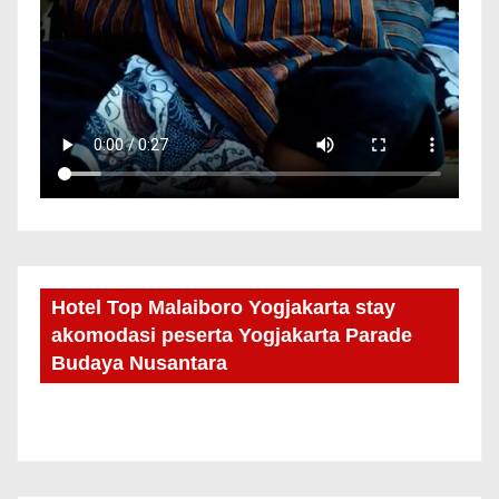
Hotel Top Malaiboro Yogjakarta stay
akomodasi peserta Yogjakarta Parade
Budaya Nusantara