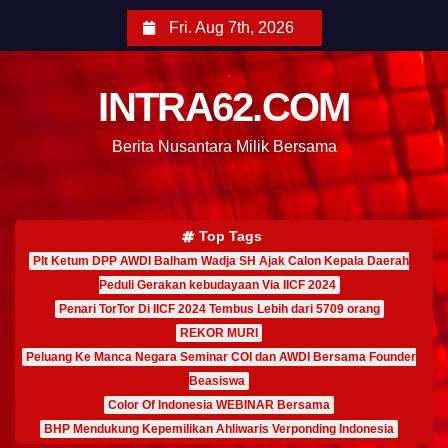
Fri. Aug 7th, 2026
INTRA62.COM
Berita Nusantara Milik Bersama
Top Tags
Plt Ketum DPP AWDI Balham Wadja SH Ajak Calon Kepala Daerah
Peduli Gerakan kebudayaan Via IICF 2024
Penari TorTor Di IICF 2024 Tembus Lebih dari 5709 orang
REKOR MURI
Peluang Ke Manca Negara Seminar COI dan AWDI Bersama Founder
Beasiswa
Color Of Indonesia WEBINAR Bersama
BHP Mendukung Kepemilikan Ahliwaris Verponding Indonesia