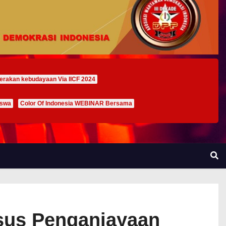
erakan kebudayaan Via IICF 2024
iswa
Color Of Indonesia WEBINAR Bersama
asus Penganiayaan