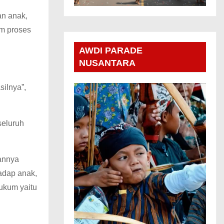
an anak,
am proses
AWDI PARADE
NUSANTARA
ilnya”,
seluruh
annya
hadap anak,
hukum yaitu