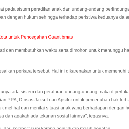
taat pada sistem peradilan anak dan undang-undang perlindung
apan dengan hukum sehingga terhadap peristiwa keduanya dal
 Kota untuk Pencegahan Guantibmas
wati dan membutuhkan waktu serta dimohon untuk menunggu has
esaikan perkara tersebut. Hal ini dikarenakan untuk memenuhi 
ntunya ada sistem dan peraturan undang-undang maka diperluk
ntrian PPA, Dinsos Jaksel dan Apsifor untuk pemenuhan hak ter
tuk melihat dan menilai situasi anak yang berhadapan dengan 
sa dan apakah ada tekanan sosial lainnya”, tegasnya.
ari kolaborasi ini karena penyidikan masih berjalan.