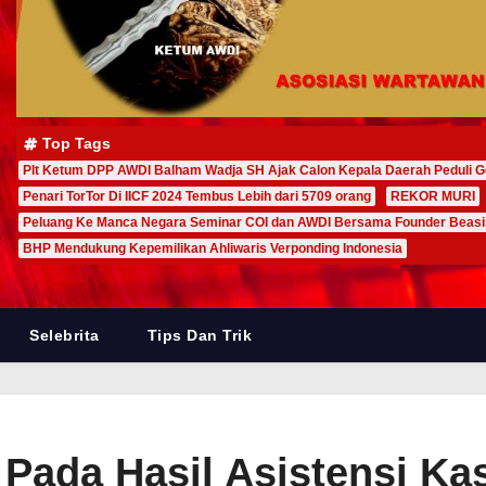
Top Tags
Plt Ketum DPP AWDI Balham Wadja SH Ajak Calon Kepala Daerah Peduli G
Penari TorTor Di IICF 2024 Tembus Lebih dari 5709 orang
REKOR MURI
Peluang Ke Manca Negara Seminar COI dan AWDI Bersama Founder Beas
BHP Mendukung Kepemilikan Ahliwaris Verponding Indonesia
Selebrita
Tips Dan Trik
 Pada Hasil Asistensi K