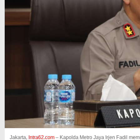
Jakarta,
Intra62.com
– Kapolda Metro Jaya Irjen Fadil mem