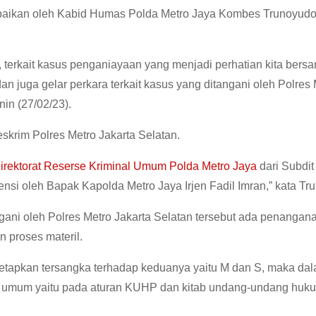
sampaikan oleh Kabid Humas Polda Metro Jaya Kombes Trunoyud
i, terkait kasus penganiayaan yang menjadi perhatian kita ber
n juga gelar perkara terkait kasus yang ditangani oleh Polres 
nin (27/02/23).
skrim Polres Metro Jakarta Selatan.
irektorat Reserse Kriminal Umum Polda Metro Jaya
dari Subdit
tensi oleh Bapak Kapolda Metro Jaya Irjen Fadil Imran,” kata Tr
ngani oleh Polres Metro Jakarta Selatan tersebut ada penangan
n proses materil.
tetapkan tersangka terhadap keduanya yaitu M dan S, maka da
ilan umum yaitu pada aturan KUHP dan kitab undang-undang huk