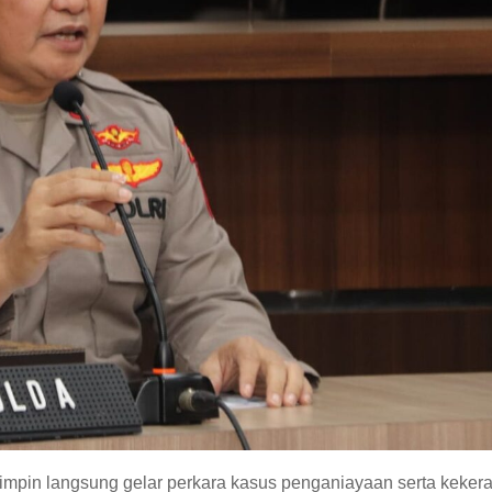
impin langsung gelar perkara kasus penganiayaan serta keker