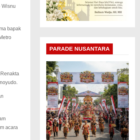
o Wisnu
sama bapak
Metro
PARADE NUSANTARA
 Renakta
unoyudo.
an
lam
um acara