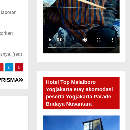
 laporan
korban
snya. (red)
 PRISMA
Hotel Top Malaiboro
Yogjakarta stay akomodasi
peserta Yogjakarta Parade
Budaya Nusantara