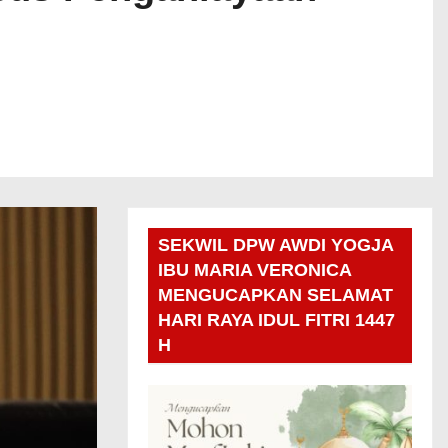
SEKWIL DPW AWDI YOGJA
IBU MARIA VERONICA
MENGUCAPKAN SELAMAT
HARI RAYA IDUL FITRI 1447
H