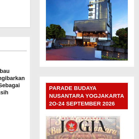
bau
ngibarkan
Sebagai
PARADE BUDAYA
sih
NUSANTARA YOGJAKARTA
2O-24 SEPTEMBER 2026