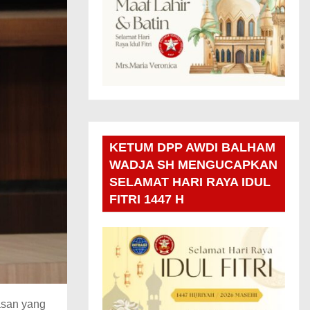
KETUM DPP AWDI BALHAM
WADJA SH MENGUCAPKAN
SELAMAT HARI RAYA IDUL
FITRI 1447 H
asan yang