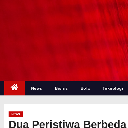
News
Bisnis
Bola
Teknologi
NEWS
Dua Peristiwa Berbeda