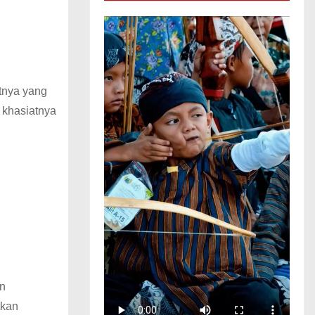
tnya yang
 khasiatnya
an
tkan