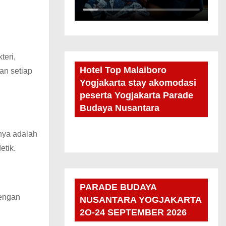
teri,
Hotel Top Malaiboro
an setiap
Yogjakarta stay akomodasi
peserta Yogjakarta Parade
Budaya Nusantara
nya adalah
etik.
PARADE BUDAYA
Dengan
NUSANTARA YOGJAKARTA
2O-24 SEPTEMBER 2026