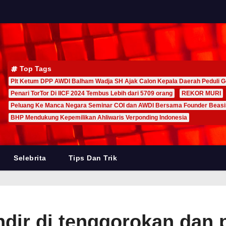
Top Tags
Plt Ketum DPP AWDI Balham Wadja SH Ajak Calon Kepala Daerah Peduli G
Penari TorTor Di IICF 2024 Tembus Lebih dari 5709 orang
REKOR MURI
Peluang Ke Manca Negara Seminar COI dan AWDI Bersama Founder Beas
BHP Mendukung Kepemilikan Ahliwaris Verponding Indonesia
Selebrita
Tips Dan Trik
dir di tenggorokan dan 