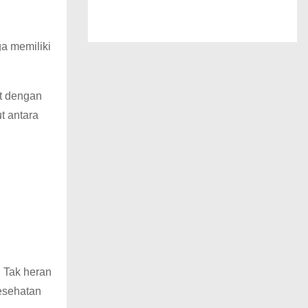
ga memiliki
t dengan
t antara
 Tak heran
kesehatan