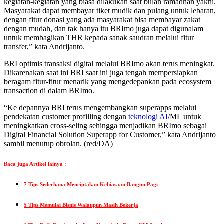
kegiatan-kegiatan yang biasa dilakukan saat bulan ramadhan yakni.
Masyarakat dapat membayar tiket mudik dan pulang untuk lebaran,
dengan fitur donasi yang ada masyarakat bisa membayar zakat
dengan mudah, dan tak hanya itu BRImo juga dapat digunalam
untuk membagikan THR kepada sanak saudran melalui fitur
transfer,” kata Andrijanto.
BRI optimis transaksi digital melalui BRImo akan terus meningkat.
Dikarenakan saat ini BRI saat ini juga tengah mempersiapkan
beragam fitur-fitur menarik yang mengedepankan pada ecosystem
transaction di dalam BRImo.
“Ke depannya BRI terus mengembangkan superapps melalui
pendekatan customer profilling dengan
teknologi AI
/ML untuk
meningkatkan cross-seling sehingga menjadikan BRImo sebagai
Digital Financial Solution Superapp for Customer,” kata Andrijanto
sambil menutup obrolan. (red/DA)
Baca juga Artikel lainya :
7 Tips Sederhana Menciptakan Kebiasaan Bangun Pagi
5 Tips Memulai Bisnis Walaupun Masih Bekerja