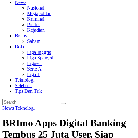
News
Nasional
Megapolitan
Kriminal
Politik
Kejadian
Bisnis
Saham
Bola
Liga Inggris
Liga Spanyol
Ligue 1
Serie A
Liga 1
Teknologi
Selebrita
Tips Dan Trik
News
Teknologi
BRImo Apps Digital Banking
Tembus 25 Juta User, Siap