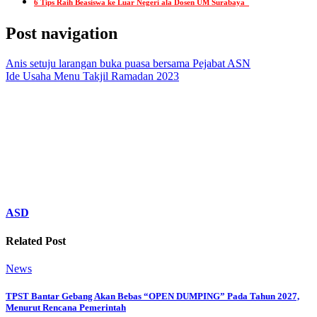
6 Tips Raih Beasiswa ke Luar Negeri ala Dosen UM Surabaya
Post navigation
Anis setuju larangan buka puasa bersama Pejabat ASN
Ide Usaha Menu Takjil Ramadan 2023
ASD
Related Post
News
TPST Bantar Gebang Akan Bebas “OPEN DUMPING” Pada Tahun 2027,
Menurut Rencana Pemerintah