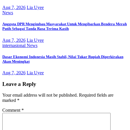
Aug 7, 2026
Lia Uyee
News
Anggota DPR Mengimbau Masyarakat Untuk Mengibarkan Bendera Merah
Putih Sebagai Tanda Rasa Terima Kasih
Aug 7, 2026
Lia Uyee
internasional
News
Dasar Ekonomi Indonesia Masih Stabil, Nilai Tukar Rupiah Diperkirakan
Akan Meningkat
Aug 7, 2026
Lia Uyee
Leave a Reply
Your email address will not be published.
Required fields are
marked
*
Comment
*