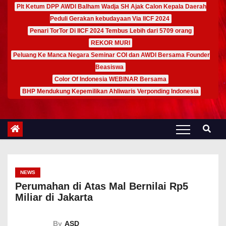
Plt Ketum DPP AWDI Balham Wadja SH Ajak Calon Kepala Daerah
Peduli Gerakan kebudayaan Via IICF 2024
Penari TorTor Di IICF 2024 Tembus Lebih dari 5709 orang
REKOR MURI
Peluang Ke Manca Negara Seminar COI dan AWDI Bersama Founder
Beasiswa
Color Of Indonesia WEBINAR Bersama
BHP Mendukung Kepemilikan Ahliwaris Verponding Indonesia
NEWS
Perumahan di Atas Mal Bernilai Rp5
Miliar di Jakarta
By
ASD