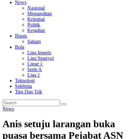
News
Nasional
Megapolitan
Kriminal
Politik
Kejadian
Bisnis
Saham
Bola
Liga Inggris
Liga Spanyol
Ligue 1
Serie A
Liga 1
Teknologi
Selebrita
Tips Dan Trik
News
Anis setuju larangan buka
puasa bersama Pejabat ASN