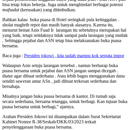
bisa tetap fokus bekerja. Juga untuk menghindari berbagai potensi
mafsadat
(kerusakan) yang ditimbulkan.
Bahkan kalau buka puasa di Hotel seringkali pula ketinggalan .
sholat maghrib repot dan masih banyak alasanya. Karena itu,
menurut hemat Anis Fuad Ir larangan itu sebetulnya merupakan hal
yang baik, tetapi setidaknya tidak sampai pada larangan yang mutlak
. Sehingga pejabat dan ASN tetap bisa melaksanakan buka puasa
bersama.
Baca juga :
Presiden jokowi , kita sudah mampu kok senjata impor
Walaupun Anis setuju larangan tersebut , namun berharap buka
puasa bersama untuk pejabat dan ASN jangan sampai dicegah .
diatur agar dibuat sederhana . Atau lebih bagus menggunakan dana
sendiri saweran antar ASn , jadi dibuat terkesan sederhana dan
bersahaja.
Misalnya jangan buka puasa bersama di kantor. Di rumah saja
secara sederhana, bersama tetangga, untuk berbagi. Kan tujuan buka
puasa bersama untuk berbagi,” ujarnya.
Arahan Presiden Jokowi ini disampaikan dalam Surat Sekretariat
Kabinet Nomor R-38/Seskab/DKK/03/2023 terkait
penyelenggaraan buka puasa bersama.