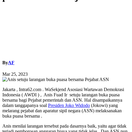
By
AF
Mar 25, 2023
Jakarta , Intra62.com . WaSekjend Asosiasi Wartawan Demokrasi
Indonesia ( AWDI ) , Anis Fuad Ir setuju larangan buka puasa
bersama bagi Pejabat pemerintah dan ASN. Hal disampaikannya
dalam tanggapanya soal
Presiden Joko Widodo
(Jokowi) yang
melarang pejabat dan aparatur sipil negara (ASN) melaksanakan
buka puasa bersama .
Anis menilai larangan tersebut pada dasarnya baik, yaitu agar tidak
terjadi pemborosan anggaran biaya yang tidak jelas . Dan ASN pun