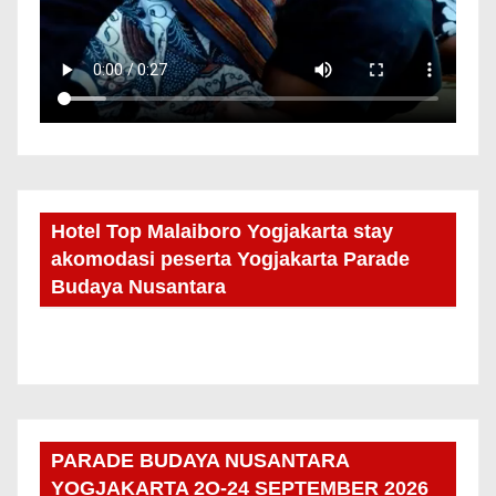
Hotel Top Malaiboro Yogjakarta stay
akomodasi peserta Yogjakarta Parade
Budaya Nusantara
PARADE BUDAYA NUSANTARA
YOGJAKARTA 2O-24 SEPTEMBER 2026