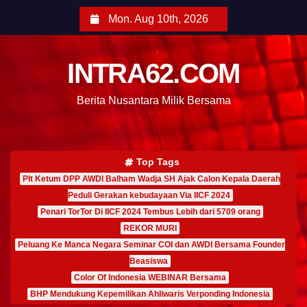
Mon. Aug 10th, 2026
INTRA62.COM
Berita Nusantara Milik Bersama
Top Tags
Plt Ketum DPP AWDI Balham Wadja SH Ajak Calon Kepala Daerah
Peduli Gerakan kebudayaan Via IICF 2024
Penari TorTor Di IICF 2024 Tembus Lebih dari 5709 orang
REKOR MURI
Peluang Ke Manca Negara Seminar COI dan AWDI Bersama Founder
Beasiswa
Color Of Indonesia WEBINAR Bersama
BHP Mendukung Kepemilikan Ahliwaris Verponding Indonesia