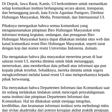
Di Depok, Jawa Barat, Kamis, UI berkomitmen untuk memastikan
setiap komunikasi institusi berlangsung secara akurat, transparan,
dan bertanggung jawab, kata Erwin Agustian Panigoro, Direktur
Hubungan Masyarakat, Media, Pemerintah, dan Internasional UI.
Pihaknya menegaskan bahwa semua komunikasi yang
mengatasnamakan pimpinan Biro Hubungan Masyarakat serta
informasi tentang kegiatan, undangan, dan penugasan Biro
Hubungan Masyarakat hanya dapat dilakukan melalui situs web dan
kanal komunikasi resmi Biro Hubungan Masyarakat, seperti surat
dengan kop dan nomor resmi Universitas Indonesia. domain.
Dia mengatakan bahwa jika masyarakat menerima pesan di luar
saluran resmi UI, mereka diminta untuk tidak menanggapi,
meneruskan, atau memberikan data pribadi atau informasi apa pun
kepada pihak tersebut. Sebaliknya, mereka diminta untuk segera
mengkonfirmasi melalui kanal resmi UI atau melaporkannya kepada
pihak berwenang.
Dia menyatakan bahwa Departemen Informasi dan Komunikasi saat
ini sedang melakukan tindakan untuk mencegah penyalahgunaan
nama institusi dan pimpinan Departemen Informasi dan
Komunikasi. Hal ini dilakukan untuk menjaga integritas,
kredibilitas, dan keamanan informasi institusi serta melindungi mitra
dan sivitas akademika dari potensi kerugian akibat praktik penipuan.