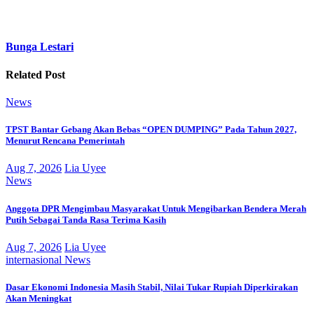
Bunga Lestari
Related Post
News
TPST Bantar Gebang Akan Bebas “OPEN DUMPING” Pada Tahun 2027,
Menurut Rencana Pemerintah
Aug 7, 2026
Lia Uyee
News
Anggota DPR Mengimbau Masyarakat Untuk Mengibarkan Bendera Merah
Putih Sebagai Tanda Rasa Terima Kasih
Aug 7, 2026
Lia Uyee
internasional
News
Dasar Ekonomi Indonesia Masih Stabil, Nilai Tukar Rupiah Diperkirakan
Akan Meningkat