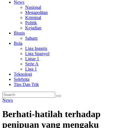
News
Nasional
Megapolitan
Kriminal
Politik
Kejadian
Bisnis
Saham
Bola
Liga Inggris
Liga Spanyol
Ligue 1
Serie A
Liga 1
Teknologi
Selebrita
Tips Dan Trik
News
Berhati-hatilah terhadap
penipuan yang mengaku